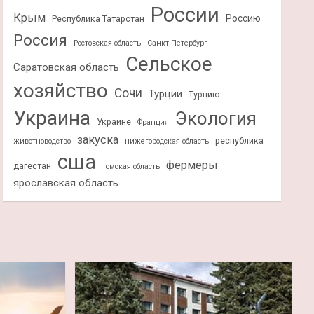
России
Крым
Россию
Республика Татарстан
Россия
Ростовская область
Санкт-Петербург
Сельское
Саратовская область
хозяйство
Сочи
Турции
Турцию
Украина
Экология
Украине
Франция
закуска
республика
животноводство
нижегородская область
сша
фермеры
дагестан
томская область
ярославская область