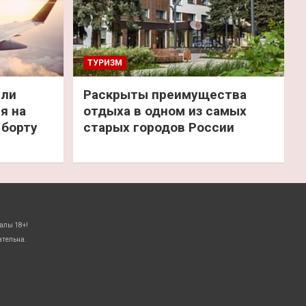
ТУРИЗМ
или
Раскрыты преимущества
я на
отдыха в одном из самых
 борту
старых городов России
алы 18+!
ательна.