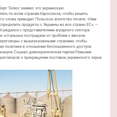
ерт Телюс заявил, что украинскую
лять по всем странам Евросоюза, чтобы решить
Его слова приводит Польское агентство печати.
«Нам
спределить продукты с Украины во все страны ЕС», —
бсуждался с представителями аграрного сектора
ше остальных пострадали от проблем с ввозом
 переговоры с вышеуказанными странами, чтобы
ия политики в отношении беспошлинного доступа
акануне Социал-демократическая партия Румынии
ереговоров о прекращении поставок украинского зерна