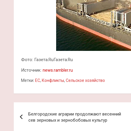
Фото: Газета.RuГазета.Ru
Источник:
news.rambler.ru
Метки:
ЕС
,
Конфликты
,
Сельское хозяйство
Навигация
Белгородские аграрии продолжают весенний
по
сев зерновых и зернобобовых культур