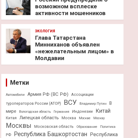
возможном всплеске
активности мошенников
ЭКОЛОГИЯ
Глава Татарстана
Минниханов объявлен
«нежелательным лицом» в
Молдавии
Метки
Армия РФ (ВС РФ)
Ассоциации
Автомобили
ВСУ
В
туроператоров России (АТОР)
Владимир Путин
Китай
мире
Индонезии
Вологодская область
Германия
Липецкая область
Китая
Москва
Москве
Москву
Москвы
Московская область
Образование
Политика
Республика Башкортостан
Республика
РФ