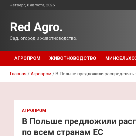
Перейти
Четверг, 6 августа, 2026
к
содержимому
Red Agro.
Сад, огород и животноводство.
АГРОПРОМ
ЖИВОТНОВОДСТВО
МИНСЕЛЬХО
Главная
Агропром
В Польше предложили распределять у
АГРОПРОМ
В Польше предложили расп
по всем странам ЕС