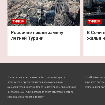
ТУРИЗМ
ТУРИЗМ
Россияне нашли замену
В Сочи 
летней Турции
жилья н
Все материалы на данном сайте взяты из открытых
Если Вы обнаружи
источников и предоставляются исключительно в
нарушают авторс
ознакомительных целях. Права на материалы принадлежат
компании или орг
их владельцам. Администрация сайта ответственности за
содержание материала не несет.