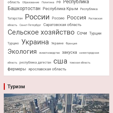
Республика
область
РФ
Образование
Политика
Башкортостан
Республика Крым
Республика
России
Россия
Россию
Татарстан
Ростовская
Саратовская область
область
Санкт-Петербург
Сельское хозяйство
Сочи
Турции
Украина
Турцию
Украине
Франция
Экология
закуска
животноводство
нижегородская
сша
республика дагестан
область
томская область
фермеры
ярославская область
Туризм