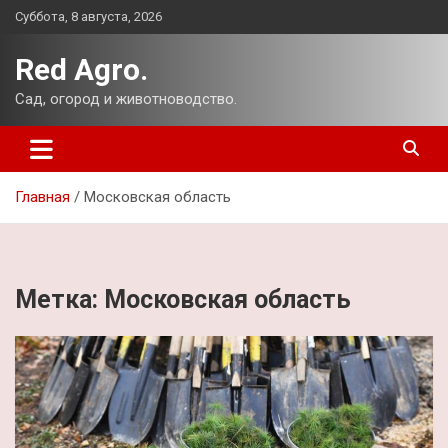
Перейти
Суббота, 8 августа, 2026
к
содержимому
Red Agro.
Сад, огород и животноводство.
Главная
Московская область
Метка:
Московская область