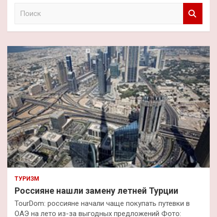
П
о
и
с
к
ТУРИЗМ
Россияне нашли замену летней Турции
TourDom: россияне начали чаще покупать путевки в
ОАЭ на лето из-за выгодных предложений Фото: