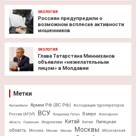
ЭКОЛОГИЯ
Россиян предупредили о
возможном всплеске активности
мошенников
ЭКОЛОГИЯ
Глава Татарстана Минниханов
объявлен «нежелательным
лицом» в Молдавии
Метки
Армия РФ (ВС РФ)
Ассоциации туроператоров
Автомобили
ВСУ
В мире
России (АТОР)
Владимир Путин
Вологодская
Китай
Липецкая
Индонезии
Китая
область
Германия
Москвы
область
Москва
Московская
Москве
Москву