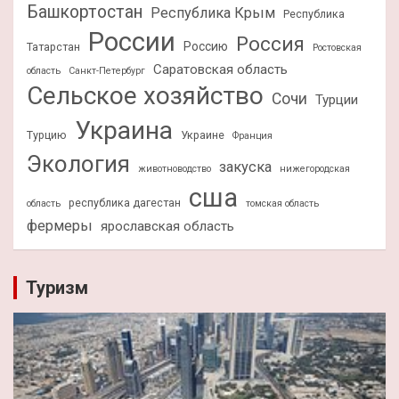
Башкортостан
Республика Крым
Республика
России
Россия
Россию
Татарстан
Ростовская
Саратовская область
область
Санкт-Петербург
Сельское хозяйство
Сочи
Турции
Украина
Турцию
Украине
Франция
Экология
закуска
животноводство
нижегородская
сша
республика дагестан
область
томская область
фермеры
ярославская область
Туризм