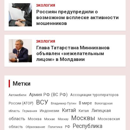
ЭКОЛОГИЯ
Россиян предупредили о
возможном всплеске активности
мошенников
ЭКОЛОГИЯ
Глава Татарстана Минниханов
объявлен «нежелательным
лицом» в Молдавии
Метки
Армия РФ (ВС РФ)
Ассоциации туроператоров
Автомобили
ВСУ
В мире
России (АТОР)
Владимир Путин
Вологодская
Китай
Липецкая
Индонезии
Китая
область
Германия
Москвы
область
Москва
Московская
Москве
Москву
Республика
область
РФ
Образование
Политика