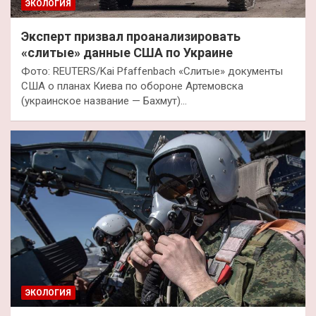
ЭКОЛОГИЯ
Эксперт призвал проанализировать
«слитые» данные США по Украине
Фото: REUTERS/Kai Pfaffenbach «Слитые» документы
США о планах Киева по обороне Артемовска
(украинское название — Бахмут)…
ЭКОЛОГИЯ