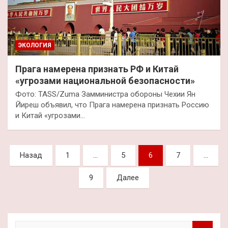
ЭКОЛОГИЯ
Прага намерена признать РФ и Китай
«угрозами национальной безопасности»
Фото: TASS/Zuma Замминистра обороны Чехии Ян
Йиреш объявил, что Прага намерена признать Россию
и Китай «угрозами…
Пагинация
Назад
1
…
5
6
7
…
записей
9
Далее
П