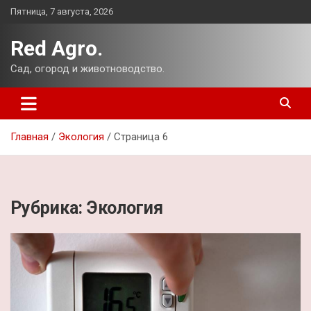
Перейти
Пятница, 7 августа, 2026
к
содержимому
Red Agro.
Сад, огород и животноводство.
Главная
Экология
Страница 6
Рубрика:
Экология