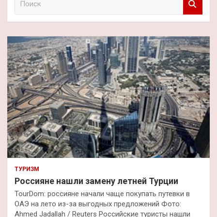
о
и
с
к
ТУРИЗМ
Россияне нашли замену летней Турции
TourDom: россияне начали чаще покупать путевки в
ОАЭ на лето из-за выгодных предложений Фото:
Ahmed Jadallah / Reuters Российские туристы нашли