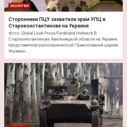
ЭКОЛОГИЯ
Сторонники ПЦУ захватили храм УПЦ в
Староконстантинове на Украине
Фото: Global Look Press/Ferdinand Hollweck В
Староконстантинове Хмельницкой области на Украине
представители раскольнической Православной церкви
Украины…