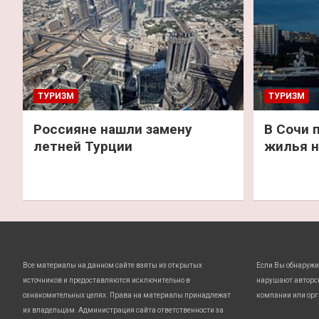
ТУРИЗМ
ТУРИЗМ
Россияне нашли замену
В Сочи 
летней Турции
жилья н
Все материалы на данном сайте взяты из открытых
Если Вы обнаружи
источников и предоставляются исключительно в
нарушают авторс
ознакомительных целях. Права на материалы принадлежат
компании или орг
их владельцам. Администрация сайта ответственности за