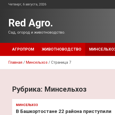
Перейти
Четверг, 6 августа, 2026
к
содержимому
Red Agro.
Сад, огород и животноводство.
АГРОПРОМ
ЖИВОТНОВОДСТВО
МИНСЕЛЬХО
Главная
Минсельхоз
Страница 7
Рубрика:
Минсельхоз
МИНСЕЛЬХОЗ
В Башкортостане 22 района приступили