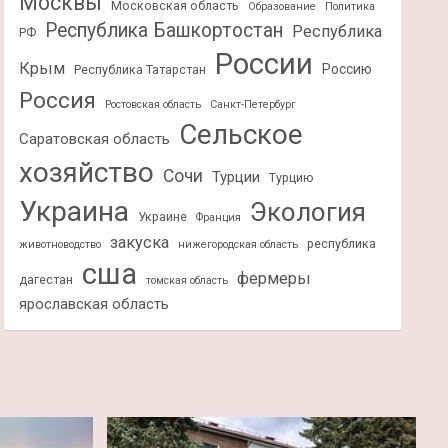
Москвы
Московская область
Образование
Политика
Республика Башкортостан
Республика
РФ
России
Крым
Россию
Республика Татарстан
Россия
Ростовская область
Санкт-Петербург
Сельское
Саратовская область
хозяйство
Сочи
Турции
Турцию
Украина
Экология
Украине
Франция
закуска
республика
животноводство
нижегородская область
сша
фермеры
дагестан
томская область
ярославская область