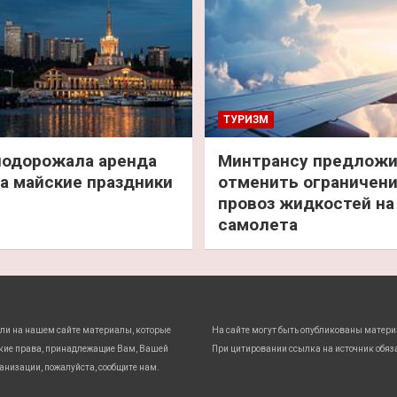
ТУРИЗМ
подорожала аренда
Минтрансу предлож
а майские праздники
отменить ограничени
провоз жидкостей на
самолета
ли на нашем сайте материалы, которые
На сайте могут быть опубликованы матери
кие права, принадлежащие Вам, Вашей
При цитировании ссылка на источник обяз
анизации, пожалуйста, сообщите нам.