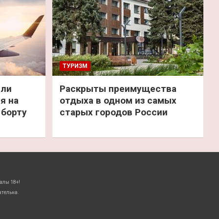
ТУРИЗМ
или
Раскрыты преимущества
я на
отдыха в одном из самых
 борту
старых городов России
алы 18+!
ательна.