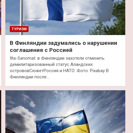
ТУРИЗМ
В Финляндии задумались о нарушении
соглашения с Россией
Ilta-Sanomat: в Финляндии захотели отменить
демилитаризованный статус Аландских
острововСюжетРоссия и НАТО: Фото: Pixabay В
Финляндии после…