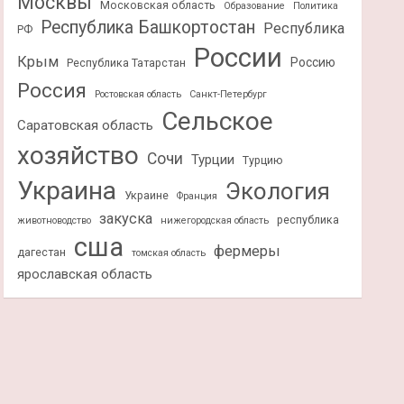
Москвы
Московская область
Образование
Политика
Республика Башкортостан
Республика
РФ
России
Крым
Россию
Республика Татарстан
Россия
Ростовская область
Санкт-Петербург
Сельское
Саратовская область
хозяйство
Сочи
Турции
Турцию
Украина
Экология
Украине
Франция
закуска
республика
животноводство
нижегородская область
сша
фермеры
дагестан
томская область
ярославская область