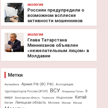
ЭКОЛОГИЯ
Россиян предупредили о
возможном всплеске
активности мошенников
ЭКОЛОГИЯ
Глава Татарстана
Минниханов объявлен
«нежелательным лицом» в
Молдавии
Метки
Армия РФ (ВС РФ)
Ассоциации
Автомобили
ВСУ
В
туроператоров России (АТОР)
Владимир Путин
Китай
мире
Индонезии
Вологодская область
Германия
Липецкая область
Китая
Москва
Москве
Москву