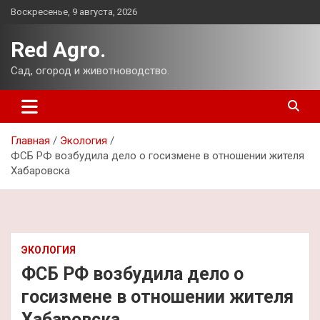
Перейти
Воскресенье, 9 августа, 2026
к
содержимому
Red Agro.
Сад, огород и животноводство.
Главная
Экология
ФСБ РФ возбудила дело о госизмене в отношении жителя
Хабаровска
ЭКОЛОГИЯ
ФСБ РФ возбудила дело о
госизмене в отношении жителя
Хабаровска