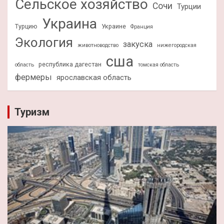
Сельское хозяйство
Сочи
Турции
Украина
Турцию
Украине
Франция
Экология
закуска
животноводство
нижегородская
сша
республика дагестан
область
томская область
фермеры
ярославская область
Туризм