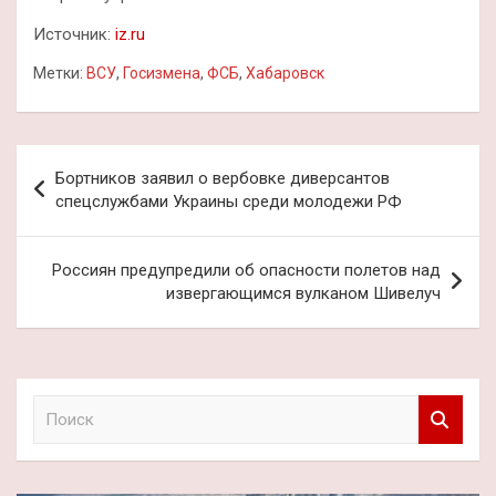
Источник:
iz.ru
Метки:
ВСУ
,
Госизмена
,
ФСБ
,
Хабаровск
Навигация
Бортников заявил о вербовке диверсантов
по
спецслужбами Украины среди молодежи РФ
записям
Россиян предупредили об опасности полетов над
извергающимся вулканом Шивелуч
П
о
и
с