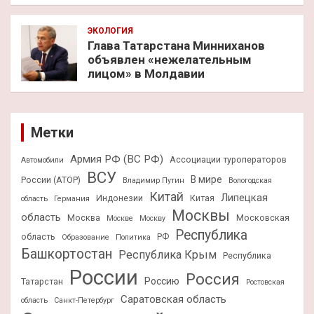
ЭКОЛОГИЯ
Глава Татарстана Минниханов
объявлен «нежелательным
лицом» в Молдавии
Метки
Армия РФ (ВС РФ)
Ассоциации туроператоров
Автомобили
ВСУ
В мире
России (АТОР)
Владимир Путин
Вологодская
Китай
Липецкая
Индонезии
Китая
область
Германия
Москвы
область
Москва
Московская
Москве
Москву
Республика
область
РФ
Образование
Политика
Башкортостан
Республика Крым
Республика
России
Россия
Россию
Татарстан
Ростовская
Саратовская область
область
Санкт-Петербург