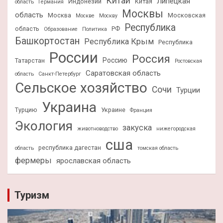
Китай
Липецкая
Индонезии
Китая
область
Германия
Москвы
область
Москва
Московская
Москве
Москву
Республика
область
РФ
Образование
Политика
Башкортостан
Республика Крым
Республика
России
Россия
Россию
Татарстан
Ростовская
Саратовская область
область
Санкт-Петербург
Сельское хозяйство
Сочи
Турции
Украина
Турцию
Украине
Франция
Экология
закуска
животноводство
нижегородская
сша
республика дагестан
область
томская область
фермеры
ярославская область
Туризм