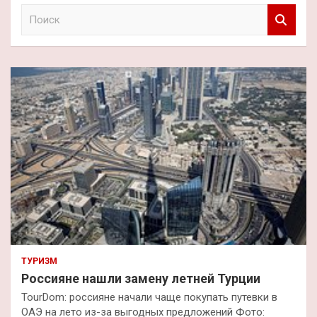
П
о
и
с
к
ТУРИЗМ
Россияне нашли замену летней Турции
TourDom: россияне начали чаще покупать путевки в
ОАЭ на лето из-за выгодных предложений Фото: