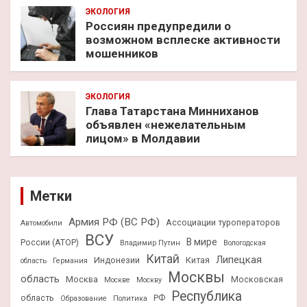
ЭКОЛОГИЯ
Россиян предупредили о
возможном всплеске активности
мошенников
ЭКОЛОГИЯ
Глава Татарстана Минниханов
объявлен «нежелательным
лицом» в Молдавии
Метки
Армия РФ (ВС РФ)
Ассоциации туроператоров
Автомобили
ВСУ
В мире
России (АТОР)
Владимир Путин
Вологодская
Китай
Липецкая
Индонезии
Китая
область
Германия
Москвы
область
Москва
Московская
Москве
Москву
Республика
область
РФ
Образование
Политика