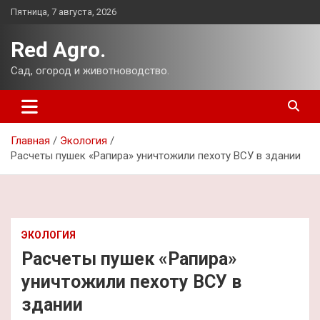
Перейти
Пятница, 7 августа, 2026
к
содержимому
Red Agro.
Сад, огород и животноводство.
Главная
Экология
Расчеты пушек «Рапира» уничтожили пехоту ВСУ в здании
ЭКОЛОГИЯ
Расчеты пушек «Рапира»
уничтожили пехоту ВСУ в
здании