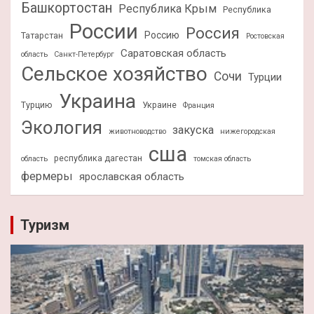
Башкортостан
Республика Крым
Республика
России
Россия
Россию
Татарстан
Ростовская
Саратовская область
область
Санкт-Петербург
Сельское хозяйство
Сочи
Турции
Украина
Турцию
Украине
Франция
Экология
закуска
животноводство
нижегородская
сша
республика дагестан
область
томская область
фермеры
ярославская область
Туризм