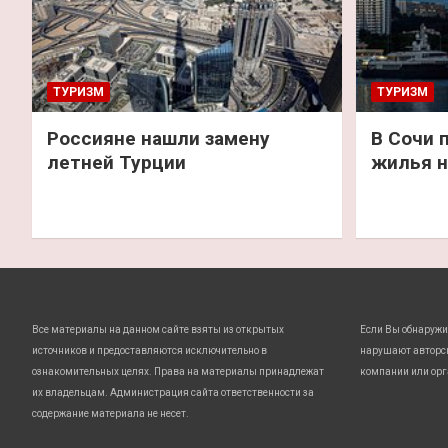
ТУРИЗМ
ТУРИЗМ
Россияне нашли замену
В Сочи 
летней Турции
жилья н
Все материалы на данном сайте взяты из открытых
Если Вы обнаружи
источников и предоставляются исключительно в
нарушают авторс
ознакомительных целях. Права на материалы принадлежат
компании или орг
их владельцам. Администрация сайта ответственности за
содержание материала не несет.