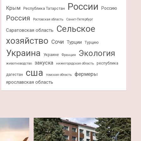
России
Крым
Россию
Республика Татарстан
Россия
Ростовская область
Санкт-Петербург
Сельское
Саратовская область
хозяйство
Сочи
Турции
Турцию
Украина
Экология
Украине
Франция
закуска
республика
животноводство
нижегородская область
сша
фермеры
дагестан
томская область
ярославская область