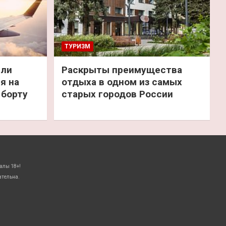
ТУРИЗМ
или
Раскрыты преимущества
я на
отдыха в одном из самых
 борту
старых городов России
алы 18+!
ательна.