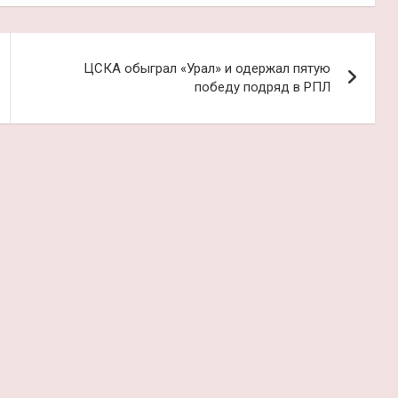
ЦСКА обыграл «Урал» и одержал пятую
победу подряд в РПЛ