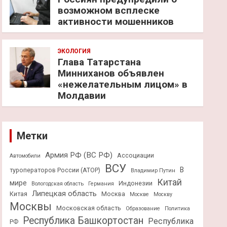
возможном всплеске
активности мошенников
ЭКОЛОГИЯ
Глава Татарстана
Минниханов объявлен
«нежелательным лицом» в
Молдавии
Метки
Армия РФ (ВС РФ)
Ассоциации
Автомобили
ВСУ
В
туроператоров России (АТОР)
Владимир Путин
Китай
мире
Индонезии
Вологодская область
Германия
Липецкая область
Китая
Москва
Москве
Москву
Москвы
Московская область
Образование
Политика
Республика Башкортостан
Республика
РФ