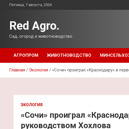
Перейти
Пятница, 7 августа, 2026
к
содержимому
Red Agro.
Сад, огород и животноводство.
АГРОПРОМ
ЖИВОТНОВОДСТВО
МИНСЕЛЬХО
Главная
Экология
«Сочи» проиграл «Краснодару» в пер
ЭКОЛОГИЯ
«Сочи» проиграл «Краснода
руководством Хохлова