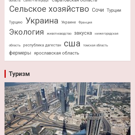
область
Санкт-Петербург
Сельское хозяйство
Сочи
Турции
Украина
Турцию
Украине
Франция
Экология
закуска
животноводство
нижегородская
сша
республика дагестан
область
томская область
фермеры
ярославская область
Туризм