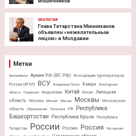
мошенников
ЭКОЛОГИЯ
Глава Татарстана Минниханов
объявлен «нежелательным
лицом» в Молдавии
Метки
Армия РФ (ВС РФ)
Ассоциации туроператоров
Автомобили
ВСУ
В мире
России (АТОР)
Владимир Путин
Вологодская
Китай
Липецкая
Индонезии
Китая
область
Германия
Москвы
область
Москва
Московская
Москве
Москву
Республика
область
РФ
Образование
Политика
Башкортостан
Республика Крым
Республика
России
Россия
Россию
Татарстан
Ростовская
Саратовская область