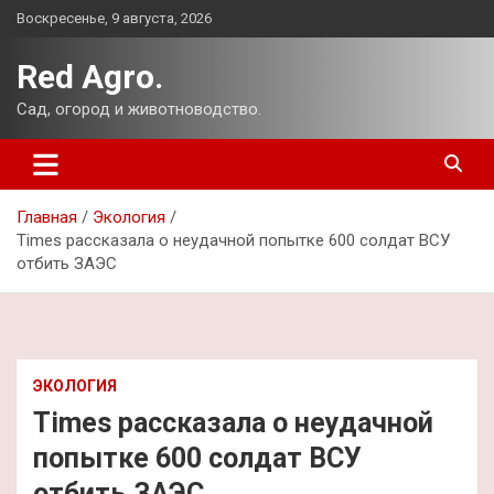
Перейти
Воскресенье, 9 августа, 2026
к
содержимому
Red Agro.
Сад, огород и животноводство.
Главная
Экология
Times рассказала о неудачной попытке 600 солдат ВСУ
отбить ЗАЭС
ЭКОЛОГИЯ
Times рассказала о неудачной
попытке 600 солдат ВСУ
отбить ЗАЭС