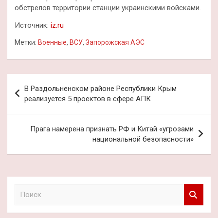
обстрелов территории станции украинскими войсками.
Источник:
iz.ru
Метки:
Военные
,
ВСУ
,
Запорожская АЭС
Навигация
В Раздольненском районе Республики Крым
по
реализуется 5 проектов в сфере АПК
записям
Прага намерена признать РФ и Китай «угрозами
национальной безопасности»
П
о
и