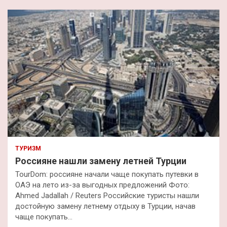
с
к
ТУРИЗМ
Россияне нашли замену летней Турции
TourDom: россияне начали чаще покупать путевки в
ОАЭ на лето из-за выгодных предложений Фото:
Ahmed Jadallah / Reuters Российские туристы нашли
достойную замену летнему отдыху в Турции, начав
чаще покупать…