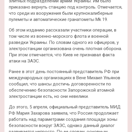
элитных подразделений армии Украины. Им было
приказано вернуть станцию под контроль. Отмечается,
что среди их вооружения были крупнокалиберные
пулеметы и автоматические гранатометы Mk 19.
Об этом изданию рассказали участники операции, в
том числе из военно-морского флота и военной
разведки Украины. По словам одного из офицеров, у
электростанции организована очень плотная оборона.
При этом отмечается, что Киев не признавал факта
атаки на ЗАЭС.
Ранее в этот день постоянный представитель РФ при
международных организациях в Вене Михаил Ульянов
сообщил, что шансы достичь договоренности по
обеспечению безопасности Запорожской атомной
электростанции есть, но они невелики.
До этого, 5 апреля, официальный представитель МИД
РФ Мария Захарова заявила, что Россия продолжает
работать над параметрами создания площади зоны
безопасности вокруг ЗАЭС, однако данный диалог
развивается непросто. По ее словам, основным