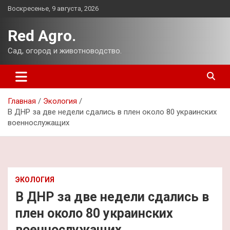
Перейти
Воскресенье, 9 августа, 2026
к
содержимому
Red Agro.
Сад, огород и животноводство.
Главная
Экология
В ДНР за две недели сдались в плен около 80 украинских
военнослужащих
ЭКОЛОГИЯ
В ДНР за две недели сдались в
плен около 80 украинских
военнослужащих