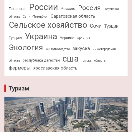
России
Россия
Россию
Татарстан
Ростовская
Саратовская область
область
Санкт-Петербург
Сельское хозяйство
Сочи
Турции
Украина
Турцию
Украине
Франция
Экология
закуска
животноводство
нижегородская
сша
республика дагестан
область
томская область
фермеры
ярославская область
Туризм