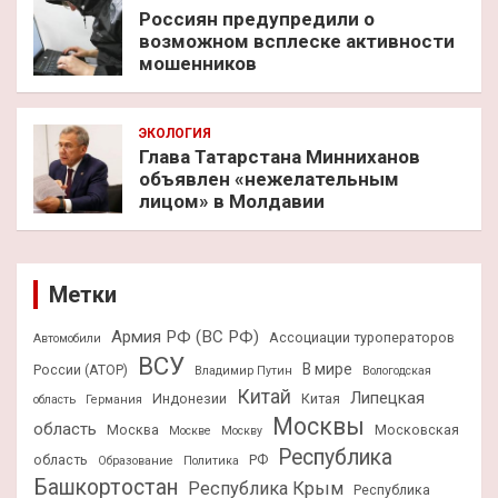
Россиян предупредили о
возможном всплеске активности
мошенников
ЭКОЛОГИЯ
Глава Татарстана Минниханов
объявлен «нежелательным
лицом» в Молдавии
Метки
Армия РФ (ВС РФ)
Ассоциации туроператоров
Автомобили
ВСУ
В мире
России (АТОР)
Владимир Путин
Вологодская
Китай
Липецкая
Индонезии
Китая
область
Германия
Москвы
область
Москва
Московская
Москве
Москву
Республика
область
РФ
Образование
Политика
Башкортостан
Республика Крым
Республика