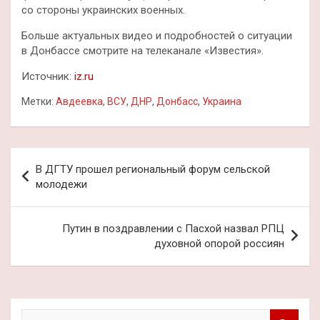
со стороны украинских военных.
Больше актуальных видео и подробностей о ситуации
в Донбассе смотрите на телеканале «Известия».
Источник:
iz.ru
Метки:
Авдеевка
,
ВСУ
,
ДНР
,
Донбасс
,
Украина
Навигация
В ДГТУ прошел региональный форум сельской
по
молодежи
записям
Путин в поздравлении с Пасхой назвал РПЦ
духовной опорой россиян
П