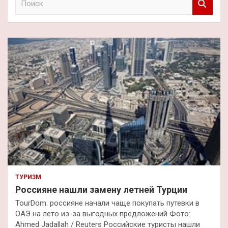
о
и
с
к
ТУРИЗМ
Россияне нашли замену летней Турции
TourDom: россияне начали чаще покупать путевки в
ОАЭ на лето из-за выгодных предложений Фото:
Ahmed Jadallah / Reuters Российские туристы нашли