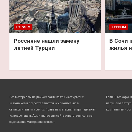
ТУРИЗМ
ТУРИЗМ
Россияне нашли замену
В Сочи 
летней Турции
жилья н
Все материалы на данном сайте взяты из открытых
Если Вы обнаружи
источников и предоставляются исключительно в
нарушают авторс
ознакомительных целях. Права на материалы принадлежат
компании или орг
их владельцам. Администрация сайта ответственности за
содержание материала не несет.