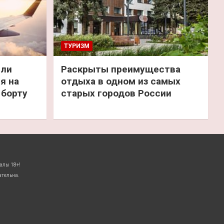
ТУРИЗМ
или
Раскрыты преимущества
я на
отдыха в одном из самых
 борту
старых городов России
алы 18+!
ательна.