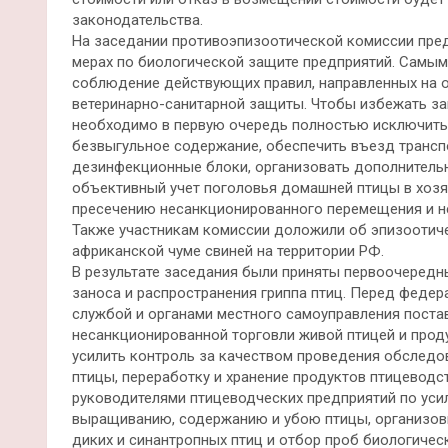
законодательства.
На заседании противоэпизоотической комиссии пре
мерах по биологической защите предприятий. Самым
соблюдение действующих правил, направленных на о
ветеринарно-санитарной защиты. Чтобы избежать зан
необходимо в первую очередь полностью исключить 
безвыгульное содержание, обеспечить въезд транс
дезинфекционные блоки, организовать дополнитель
объективный учет поголовья домашней птицы в хозяй
пресечению несанкционированного перемещения и н
Также участникам комиссии доложили об эпизоотичес
африканской чуме свиней на территории РФ.
В результате заседания были приняты первоочередн
заноса и распространения гриппа птиц. Перед федер
службой и органами местного самоуправления поста
несанкционированной торговли живой птицей и про
усилить контроль за качеством проведения обследо
птицы, переработку и хранение продуктов птицеводс
руководителями птицеводческих предприятий по ус
выращиванию, содержанию и убою птицы, организов
диких и синантропных птиц и отбор проб биологиче