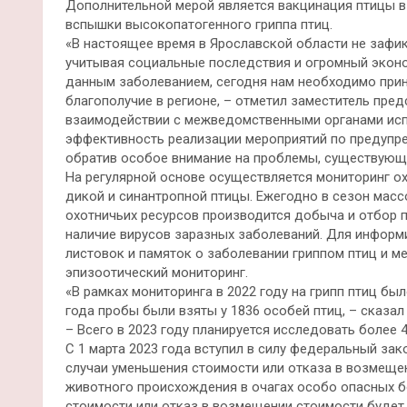
Дополнительной мерой является вакцинация птицы в 
вспышки высокопатогенного гриппа птиц.
«В настоящее время в Ярославской области не зафик
учитывая социальные последствия и огромный экон
данным заболеванием, сегодня нам необходимо прин
благополучие в регионе, – отметил заместитель пре
взаимодействии с межведомственными органами исп
эффективность реализации мероприятий по предупре
обратив особое внимание на проблемы, существующи
На регулярной основе осуществляется мониторинг ох
дикой и синантропной птицы. Ежегодно в сезон масс
охотничьих ресурсов производится добыча и отбор п
наличие вирусов заразных заболеваний. Для информи
листовок и памяток о заболевании гриппом птиц и 
эпизоотический мониторинг.
«В рамках мониторинга в 2022 году на грипп птиц бы
года пробы были взяты у 1836 особей птиц, – сказал
– Всего в 2023 году планируется исследовать более 
С 1 марта 2023 года вступил в силу федеральный зак
случаи уменьшения стоимости или отказа в возмеще
животного происхождения в очагах особо опасных бо
стоимости или отказ в возмещении стоимости будет