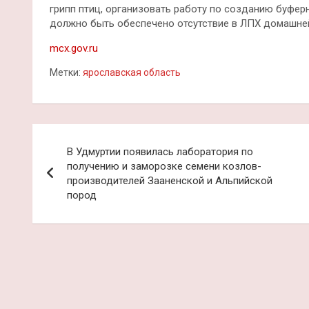
грипп птиц, организовать работу по созданию буфер
должно быть обеспечено отсутствие в ЛПХ домашне
mcx.gov.ru
Метки:
ярославская область
Навигация
В Удмуртии появилась лаборатория по
по
получению и заморозке семени козлов-
производителей Зааненской и Альпийской
записям
пород