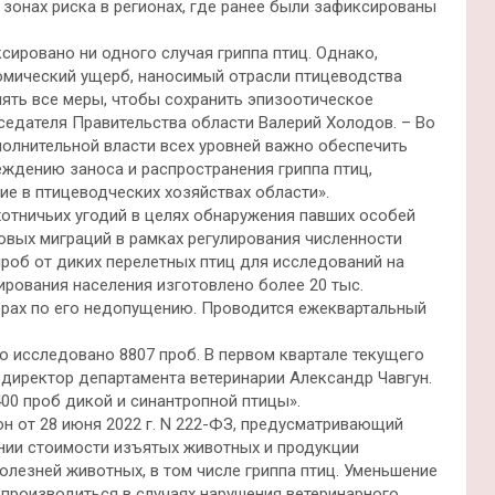
зонах риска в регионах, где ранее были зафиксированы
сировано ни одного случая гриппа птиц. Однако,
омический ущерб, наносимый отрасли птицеводства
ять все меры, чтобы сохранить эпизоотическое
дседателя Правительства области Валерий Холодов. – Во
олнительной власти всех уровней важно обеспечить
ждению заноса и распространения гриппа птиц,
е в птицеводческих хозяйствах области».
отничьих угодий в целях обнаружения павших особей
овых миграций в рамках регулирования численности
роб от диких перелетных птиц для исследований на
рования населения изготовлено более 20 тыс.
мерах по его недопущению. Проводится ежеквартальный
ло исследовано 8807 проб. В первом квартале текущего
 директор департамента ветеринарии Александр Чавгун.
400 проб дикой и синантропной птицы».
он от 28 июня 2022 г. N 222-ФЗ, предусматривающий
нии стоимости изъятых животных и продукции
лезней животных, в том числе гриппа птиц. Уменьшение
 производиться в случаях нарушения ветеринарного