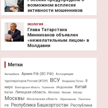
возможном всплеске
активности мошенников
ЭКОЛОГИЯ
Глава Татарстана
Минниханов объявлен
«нежелательным лицом» в
Молдавии
Метки
Армия РФ (ВС РФ)
Ассоциации
Автомобили
ВСУ
В
туроператоров России (АТОР)
Владимир Путин
Китай
мире
Индонезии
Вологодская область
Германия
Липецкая область
Китая
Москва
Москве
Москву
Москвы
Московская область
Образование
Политика
Республика Башкортостан
Республика
РФ