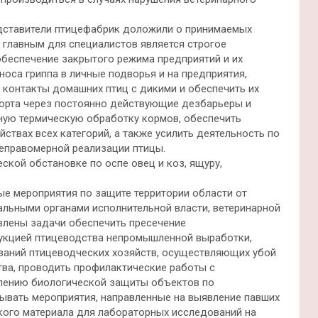
дставители птицефабрик доложили о принимаемых
 главным для специалистов является строгое
беспечение закрытого режима предприятий и их
оса гриппа в личные подворья и на предприятия,
контакты домашних птиц с дикими и обеспечить их
порта через постоянно действующие дезбарьеры и
ную термическую обработку кормов, обеспечить
ствах всех категорий, а также усилить деятельность по
еправомерной реализации птицы.
кой обстановке по оспе овец и коз, ящуру,
ые мероприятия по защите территории области от
альными органами исполнительной власти, ветеринарной
влены задачи обеспечить пресечение
дукцией птицеводства непромышленной выработки,
ваний птицеводческих хозяйств, осуществляющих убой
тва, проводить профилактические работы с
илению биологической защиты объектов по
ывать мероприятия, направленные на выявление павших
ского материала для лабораторных исследований на