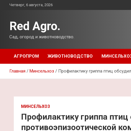
Перейти
Четверг, 6 августа, 2026
к
содержимому
Red Agro.
Сад, огород и животноводство.
АГРОПРОМ
ЖИВОТНОВОДСТВО
МИНСЕЛЬХО
Главная
Минсельхоз
Профилактику гриппа птиц обсуди
МИНСЕЛЬХОЗ
Профилактику гриппа птиц 
противоэпизоотической ко