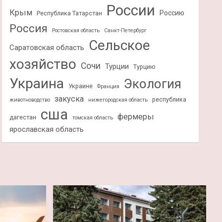
России
Крым
Россию
Республика Татарстан
Россия
Ростовская область
Санкт-Петербург
Сельское
Саратовская область
хозяйство
Сочи
Турции
Турцию
Украина
Экология
Украине
Франция
закуска
республика
животноводство
нижегородская область
сша
фермеры
дагестан
томская область
ярославская область