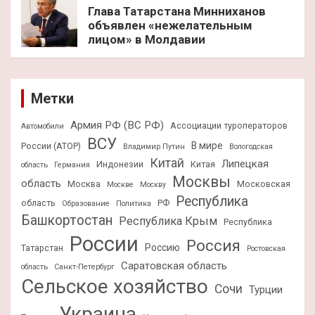
Глава Татарстана Минниханов
объявлен «нежелательным
лицом» в Молдавии
Метки
Армия РФ (ВС РФ)
Ассоциации туроператоров
Автомобили
ВСУ
В мире
России (АТОР)
Владимир Путин
Вологодская
Китай
Липецкая
Индонезии
Китая
область
Германия
Москвы
область
Москва
Московская
Москве
Москву
Республика
область
РФ
Образование
Политика
Башкортостан
Республика Крым
Республика
России
Россия
Россию
Татарстан
Ростовская
Саратовская область
область
Санкт-Петербург
Сельское хозяйство
Сочи
Турции
Украина