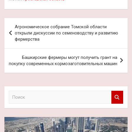
Навигация
Агрономическое собрание Томской области
по
открыли дискуссии по семеноводству и развитию
фермерства
записям
Башкирские фермеры могут получить грант на
покупку современных кормозаготовительных машин
П
о
и
с
к