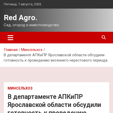
Перейти
Пятница, 7 августа, 2026
к
содержимому
Red Agro.
Сад, огород и животноводство.
Главная
Минсельхоз
В департаменте АПКиПР Ярославской области обсудили
готовность к проведению весеннего нерестового периода
МИНСЕЛЬХОЗ
В департаменте АПКиПР
Ярославской области обсудили
готовность к проведению