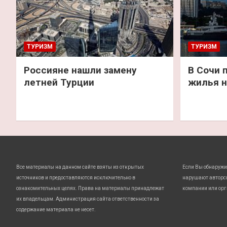
ТУРИЗМ
ТУРИЗМ
Россияне нашли замену
В Сочи 
летней Турции
жилья н
Все материалы на данном сайте взяты из открытых
Если Вы обнаружи
источников и предоставляются исключительно в
нарушают авторс
ознакомительных целях. Права на материалы принадлежат
компании или орг
их владельцам. Администрация сайта ответственности за
содержание материала не несет.