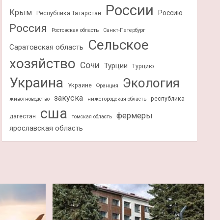
России
Крым
Россию
Республика Татарстан
Россия
Ростовская область
Санкт-Петербург
Сельское
Саратовская область
хозяйство
Сочи
Турции
Турцию
Украина
Экология
Украине
Франция
закуска
республика
животноводство
нижегородская область
сша
фермеры
дагестан
томская область
ярославская область