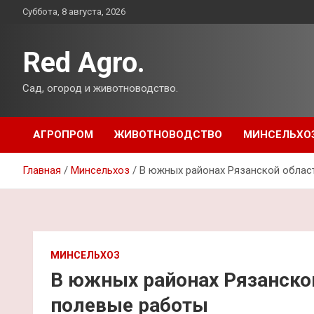
Перейти
Суббота, 8 августа, 2026
к
содержимому
Red Agro.
Сад, огород и животноводство.
АГРОПРОМ
ЖИВОТНОВОДСТВО
МИНСЕЛЬХО
Главная
Минсельхоз
В южных районах Рязанской облас
МИНСЕЛЬХОЗ
В южных районах Рязанской
полевые работы