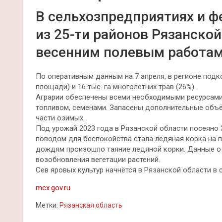
В сельхозпредприятиях и ф
из 25-ти районов Рязанской
весенним полевым работам
По оперативным данным на 7 апреля, в регионе подко
площади) и 16 тыс. га многолетних трав (26%).
Аграрии обеспечены всеми необходимыми ресурсами 
топливом, семенами. Запасены дополнительные объ
части озимых.
Под урожай 2023 года в Рязанской области посеяно 3
поводом для беспокойства стала ледяная корка на п
дождям произошло таяние ледяной корки. Данные о
возобновления вегетации растений.
Сев яровых культур начнётся в Рязанской области в 
mcx.gov.ru
Метки:
Рязанская область