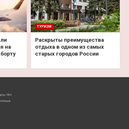
ТУРИЗМ
или
Раскрыты преимущества
я на
отдыха в одном из самых
 борту
старых городов России
алы 18+!
ательна.