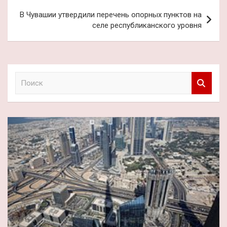
В Чувашии утвердили перечень опорных пунктов на
селе республиканского уровня
П
о
и
с
к