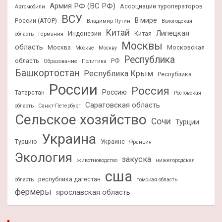
Армия РФ (ВС РФ)
Ассоциации туроператоров
Автомобили
ВСУ
В мире
России (АТОР)
Владимир Путин
Вологодская
Китай
Липецкая
Индонезии
Китая
область
Германия
Москвы
область
Москва
Московская
Москве
Москву
Республика
область
РФ
Образование
Политика
Башкортостан
Республика Крым
Республика
России
Россия
Россию
Татарстан
Ростовская
Саратовская область
область
Санкт-Петербург
Сельское хозяйство
Сочи
Турции
Украина
Турцию
Украине
Франция
Экология
закуска
животноводство
нижегородская
сша
республика дагестан
область
томская область
фермеры
ярославская область