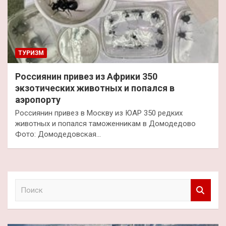
ТУРИЗМ
Россиянин привез из Африки 350
экзотических животных и попался в
аэропорту
Россиянин привез в Москву из ЮАР 350 редких
животных и попался таможенникам в Домодедово
Фото: Домодедовская…
П
о
и
с