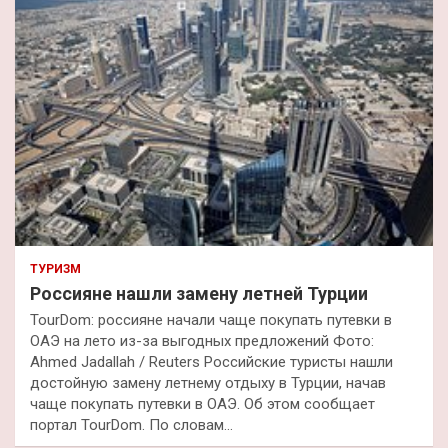
к
ТУРИЗМ
Россияне нашли замену летней Турции
TourDom: россияне начали чаще покупать путевки в
ОАЭ на лето из-за выгодных предложений Фото:
Ahmed Jadallah / Reuters Российские туристы нашли
достойную замену летнему отдыху в Турции, начав
чаще покупать путевки в ОАЭ. Об этом сообщает
портал TourDom. По словам…