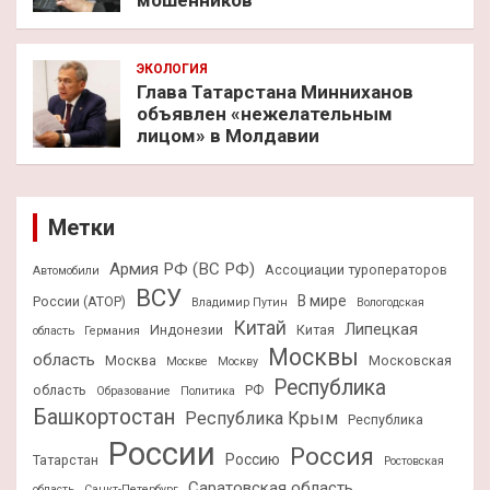
мошенников
ЭКОЛОГИЯ
Глава Татарстана Минниханов
объявлен «нежелательным
лицом» в Молдавии
Метки
Армия РФ (ВС РФ)
Ассоциации туроператоров
Автомобили
ВСУ
В мире
России (АТОР)
Владимир Путин
Вологодская
Китай
Липецкая
Индонезии
Китая
область
Германия
Москвы
область
Москва
Московская
Москве
Москву
Республика
область
РФ
Образование
Политика
Башкортостан
Республика Крым
Республика
России
Россия
Россию
Татарстан
Ростовская
Саратовская область
область
Санкт-Петербург