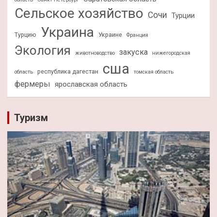
Сельское хозяйство
Сочи
Турции
Украина
Турцию
Украине
Франция
Экология
закуска
животноводство
нижегородская
сша
республика дагестан
область
томская область
фермеры
ярославская область
Туризм