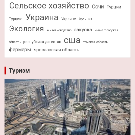
Сельское хозяйство
Сочи
Турции
Украина
Турцию
Украине
Франция
Экология
закуска
животноводство
нижегородская
сша
республика дагестан
область
томская область
фермеры
ярославская область
Туризм