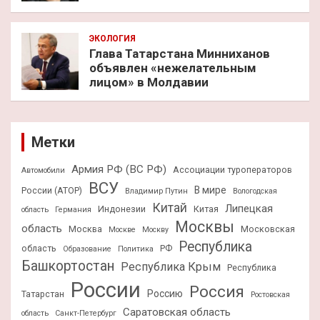
ЭКОЛОГИЯ
Глава Татарстана Минниханов
объявлен «нежелательным
лицом» в Молдавии
Метки
Армия РФ (ВС РФ)
Ассоциации туроператоров
Автомобили
ВСУ
В мире
России (АТОР)
Владимир Путин
Вологодская
Китай
Липецкая
Индонезии
Китая
область
Германия
Москвы
область
Москва
Московская
Москве
Москву
Республика
область
РФ
Образование
Политика
Башкортостан
Республика Крым
Республика
России
Россия
Россию
Татарстан
Ростовская
Саратовская область
область
Санкт-Петербург