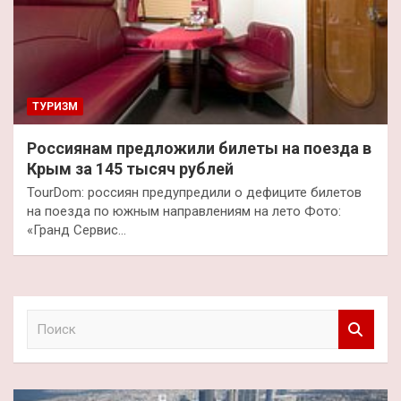
ТУРИЗМ
Россиянам предложили билеты на поезда в
Крым за 145 тысяч рублей
TourDom: россиян предупредили о дефиците билетов
на поезда по южным направлениям на лето Фото:
«Гранд Сервис…
П
о
и
с
к