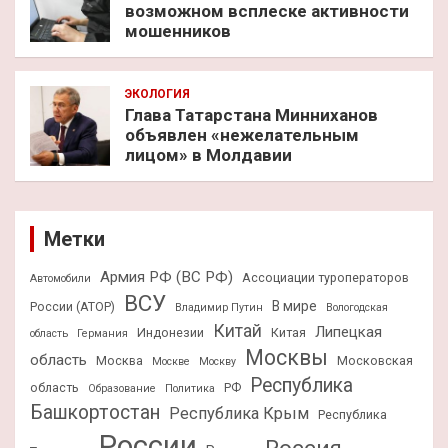
возможном всплеске активности
мошенников
ЭКОЛОГИЯ
Глава Татарстана Минниханов
объявлен «нежелательным
лицом» в Молдавии
Метки
Армия РФ (ВС РФ)
Ассоциации туроператоров
Автомобили
ВСУ
В мире
России (АТОР)
Владимир Путин
Вологодская
Китай
Липецкая
Индонезии
Китая
область
Германия
Москвы
область
Москва
Московская
Москве
Москву
Республика
область
РФ
Образование
Политика
Башкортостан
Республика Крым
Республика
России
Россия