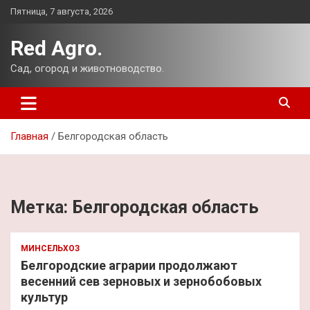
Перейти
Пятница, 7 августа, 2026
к
содержимому
Red Agro.
Сад, огород и животноводство.
Главная
Белгородская область
Метка:
Белгородская область
МИНСЕЛЬХОЗ
Белгородские аграрии продолжают
весенний сев зерновых и зернобобовых
культур