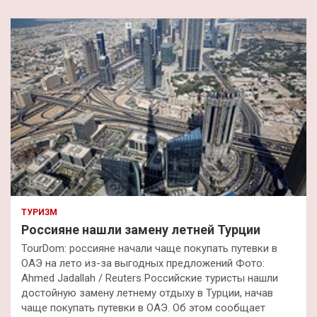
с
к
ТУРИЗМ
Россияне нашли замену летней Турции
TourDom: россияне начали чаще покупать путевки в
ОАЭ на лето из-за выгодных предложений Фото:
Ahmed Jadallah / Reuters Российские туристы нашли
достойную замену летнему отдыху в Турции, начав
чаще покупать путевки в ОАЭ. Об этом сообщает