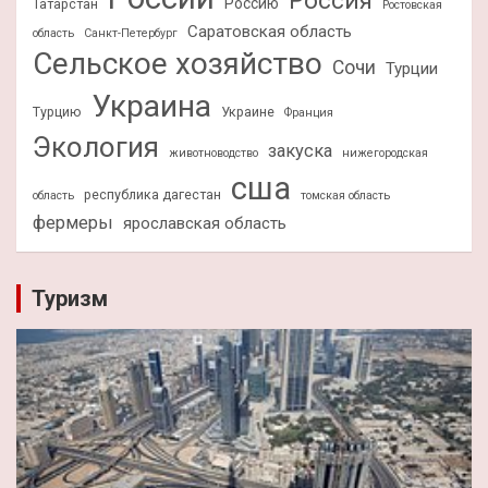
Россию
Татарстан
Ростовская
Саратовская область
область
Санкт-Петербург
Сельское хозяйство
Сочи
Турции
Украина
Турцию
Украине
Франция
Экология
закуска
животноводство
нижегородская
сша
республика дагестан
область
томская область
фермеры
ярославская область
Туризм