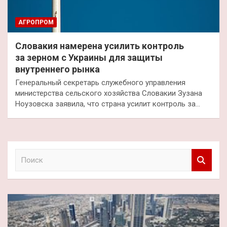
АГРОПРОМ
Словакия намерена усилить контроль
за зерном с Украины для защиты
внутреннего рынка
Генеральный секретарь служебного управления
министерства сельского хозяйства Словакии Зузана
Ноузовска заявила, что страна усилит контроль за…
П
о
и
с
к