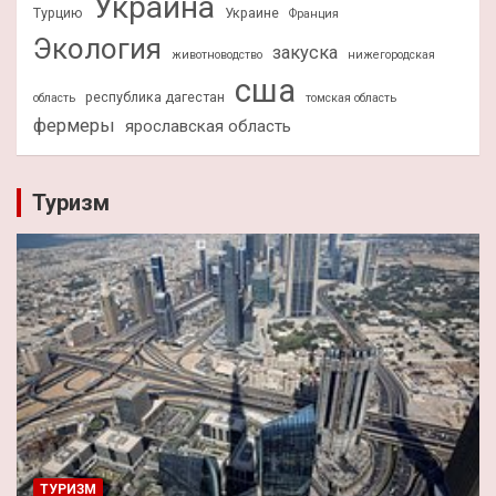
Украина
Турцию
Украине
Франция
Экология
закуска
животноводство
нижегородская
сша
республика дагестан
область
томская область
фермеры
ярославская область
Туризм
ТУРИЗМ