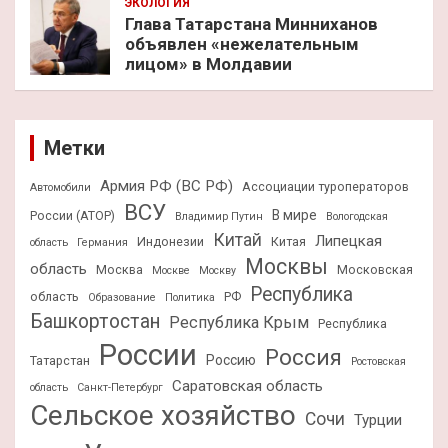
ЭКОЛОГИЯ
Глава Татарстана Минниханов
объявлен «нежелательным
лицом» в Молдавии
Метки
Армия РФ (ВС РФ)
Ассоциации туроператоров
Автомобили
ВСУ
В мире
России (АТОР)
Владимир Путин
Вологодская
Китай
Липецкая
Индонезии
Китая
область
Германия
Москвы
область
Москва
Московская
Москве
Москву
Республика
область
РФ
Образование
Политика
Башкортостан
Республика Крым
Республика
России
Россия
Россию
Татарстан
Ростовская
Саратовская область
область
Санкт-Петербург
Сельское хозяйство
Сочи
Турции