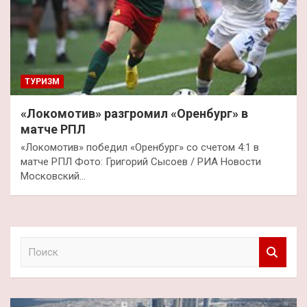
ТУРИЗМ
«Локомотив» разгромил «Оренбург» в
матче РПЛ
«Локомотив» победил «Оренбург» со счетом 4:1 в
матче РПЛ Фото: Григорий Сысоев / РИА Новости
Московский…
П
о
и
с
к