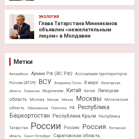
ЭКОЛОГИЯ
Глава Татарстана Минниханов
объявлен «нежелательным
лицом» в Молдавии
Метки
Армия РФ (ВС РФ)
Ассоциации туроператоров
Автомобили
ВСУ
В мире
России (АТОР)
Владимир Путин
Вологодская
Китай
Липецкая
Индонезии
Китая
область
Германия
Москвы
область
Москва
Московская
Москве
Москву
Республика
область
РФ
Образование
Политика
Башкортостан
Республика Крым
Республика
России
Россия
Россию
Татарстан
Ростовская
Саратовская область
область
Санкт-Петербург