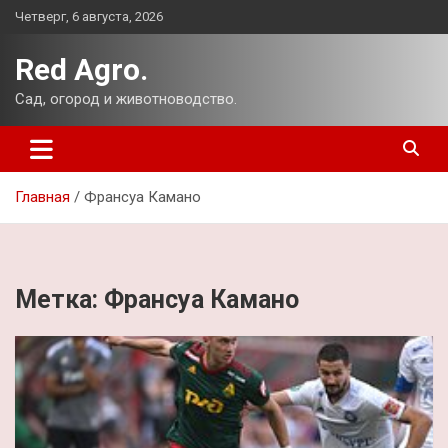
Перейти
Четверг, 6 августа, 2026
к
содержимому
Red Agro.
Сад, огород и животноводство.
Главная
Франсуа Камано
Метка:
Франсуа Камано