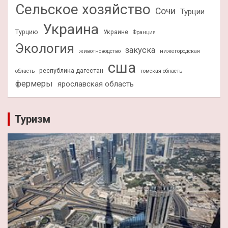
Сельское хозяйство
Сочи
Турции
Украина
Турцию
Украине
Франция
Экология
закуска
животноводство
нижегородская
сша
республика дагестан
область
томская область
фермеры
ярославская область
Туризм