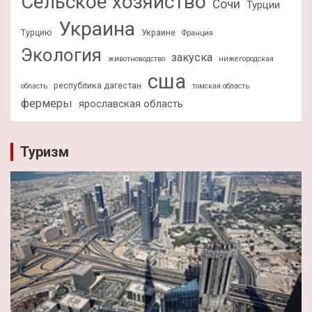
Сельское хозяйство
Сочи
Турции
Украина
Турцию
Украине
Франция
Экология
закуска
животноводство
нижегородская
сша
республика дагестан
область
томская область
фермеры
ярославская область
Туризм