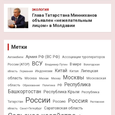
ЭКОЛОГИЯ
Глава Татарстана Минниханов
объявлен «нежелательным
лицом» в Молдавии
Метки
Армия РФ (ВС РФ)
Ассоциации туроператоров
Автомобили
ВСУ
В мире
России (АТОР)
Владимир Путин
Вологодская
Китай
Липецкая
Индонезии
Китая
область
Германия
Москвы
область
Москва
Московская
Москве
Москву
Республика
область
РФ
Образование
Политика
Башкортостан
Республика Крым
Республика
России
Россия
Россию
Татарстан
Ростовская
Саратовская область
область
Санкт-Петербург