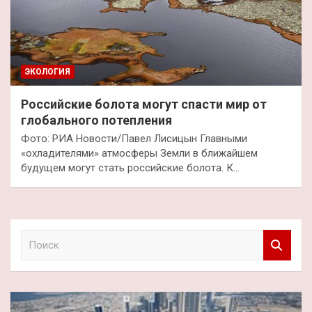
ЭКОЛОГИЯ
Российские болота могут спасти мир от
глобального потепления
Фото: РИА Новости/Павел Лисицын Главными
«охладителями» атмосферы Земли в ближайшем
будущем могут стать российские болота. К…
П
о
и
с
к