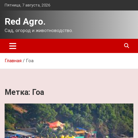
Перейти
Пятница, 7 августа, 2026
к
содержимому
Red Agro.
Сад, огород и животноводство.
Главная
Гоа
Метка:
Гоа