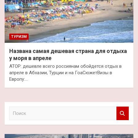
ТУРИЗМ
Названа самая дешевая страна для отдыха
у моря в апреле
АТОР: дешевле всего россиянам обойдется отдых в
апреле в Абхазии, Турции и на ГоаСюжетВизы в
Европу:…
П
о
и
с
к