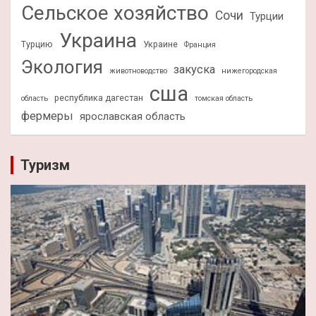
Сельское хозяйство
Сочи
Турции
Украина
Турцию
Украине
Франция
Экология
закуска
животноводство
нижегородская
сша
республика дагестан
область
томская область
фермеры
ярославская область
Туризм