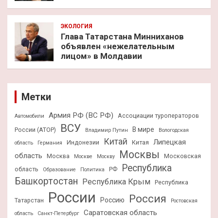
ЭКОЛОГИЯ
Глава Татарстана Минниханов
объявлен «нежелательным
лицом» в Молдавии
Метки
Армия РФ (ВС РФ)
Ассоциации туроператоров
Автомобили
ВСУ
В мире
России (АТОР)
Владимир Путин
Вологодская
Китай
Липецкая
Индонезии
Китая
область
Германия
Москвы
область
Москва
Московская
Москве
Москву
Республика
область
РФ
Образование
Политика
Башкортостан
Республика Крым
Республика
России
Россия
Россию
Татарстан
Ростовская
Саратовская область
область
Санкт-Петербург