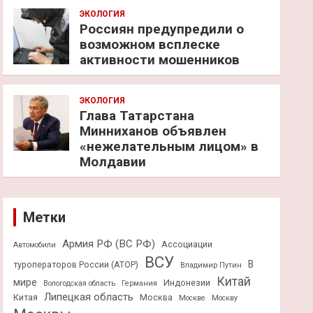
ЭКОЛОГИЯ
Россиян предупредили о
возможном всплеске
активности мошенников
ЭКОЛОГИЯ
Глава Татарстана
Минниханов объявлен
«нежелательным лицом» в
Молдавии
Метки
Армия РФ (ВС РФ)
Ассоциации
Автомобили
ВСУ
В
туроператоров России (АТОР)
Владимир Путин
Китай
мире
Индонезии
Вологодская область
Германия
Липецкая область
Китая
Москва
Москве
Москву