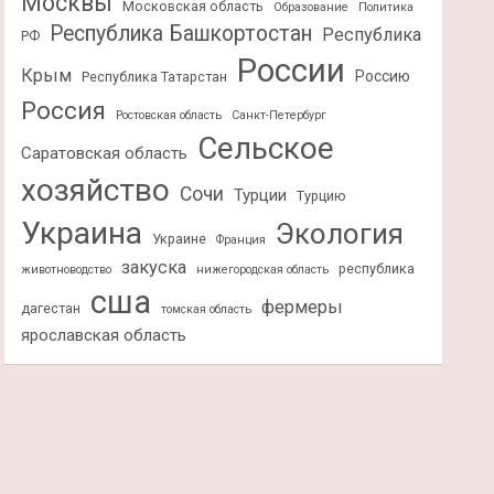
Москвы
Московская область
Образование
Политика
Республика Башкортостан
Республика
РФ
России
Крым
Россию
Республика Татарстан
Россия
Ростовская область
Санкт-Петербург
Сельское
Саратовская область
хозяйство
Сочи
Турции
Турцию
Украина
Экология
Украине
Франция
закуска
республика
животноводство
нижегородская область
сша
фермеры
дагестан
томская область
ярославская область