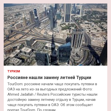
к
ТУРИЗМ
Россияне нашли замену летней Турции
TourDom: россияне начали чаще покупать путевки в
ОАЭ на лето из-за выгодных предложений Фото:
Ahmed Jadallah / Reuters Российские туристы нашли
достойную замену летнему отдыху в Турции, начав
чаще покупать путевки в ОАЭ. Об этом сообщает
портал TourDom. По словам…