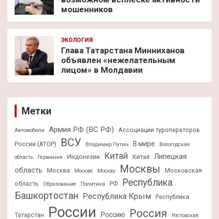
мошенников
ЭКОЛОГИЯ
Глава Татарстана Минниханов
объявлен «нежелательным
лицом» в Молдавии
Метки
Армия РФ (ВС РФ)
Ассоциации туроператоров
Автомобили
ВСУ
В мире
России (АТОР)
Владимир Путин
Вологодская
Китай
Липецкая
Индонезии
Китая
область
Германия
Москвы
область
Москва
Московская
Москве
Москву
Республика
область
РФ
Образование
Политика
Башкортостан
Республика Крым
Республика
России
Россия
Россию
Татарстан
Ростовская