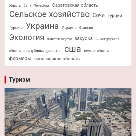
Саратовская область
область
Санкт-Петербург
Сельское хозяйство
Сочи
Турции
Украина
Турцию
Украине
Франция
Экология
закуска
животноводство
нижегородская
сша
республика дагестан
область
томская область
фермеры
ярославская область
Туризм