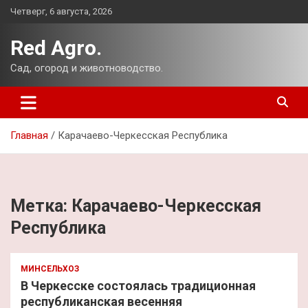
Перейти
Четверг, 6 августа, 2026
к
содержимому
Red Agro.
Сад, огород и животноводство.
Главная
Карачаево-Черкесская Республика
Метка:
Карачаево-Черкесская
Республика
МИНСЕЛЬХОЗ
В Черкесске состоялась традиционная
республиканская весенняя