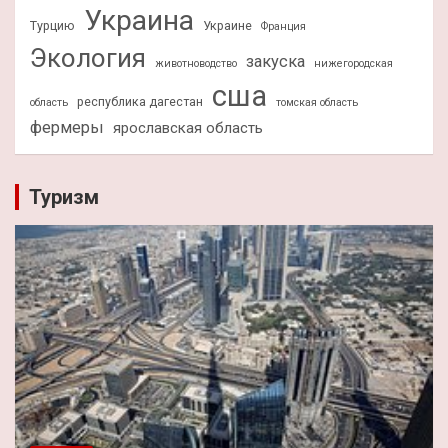
Украина
Турцию
Украине
Франция
Экология
закуска
животноводство
нижегородская
сша
республика дагестан
область
томская область
фермеры
ярославская область
Туризм