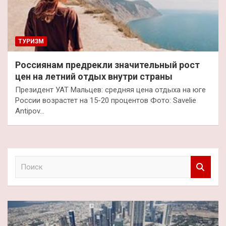
ТУРИЗМ
Россиянам предрекли значительный рост
цен на летний отдых внутри страны
Президент УАТ Мальцев: средняя цена отдыха на юге
России возрастет на 15-20 процентов Фото: Savelie
Antipov…
П
о
и
с
к