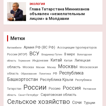
ЭКОЛОГИЯ
Глава Татарстана Минниханов
объявлен «нежелательным
лицом» в Молдавии
Метки
Армия РФ (ВС РФ)
Ассоциации туроператоров
Автомобили
ВСУ
В мире
России (АТОР)
Владимир Путин
Вологодская
Китай
Липецкая
Индонезии
Китая
область
Германия
Москвы
область
Москва
Московская
Москве
Москву
Республика
область
РФ
Образование
Политика
Башкортостан
Республика Крым
Республика
России
Россия
Россию
Татарстан
Ростовская
Саратовская область
область
Санкт-Петербург
Сельское хозяйство
Сочи
Турции