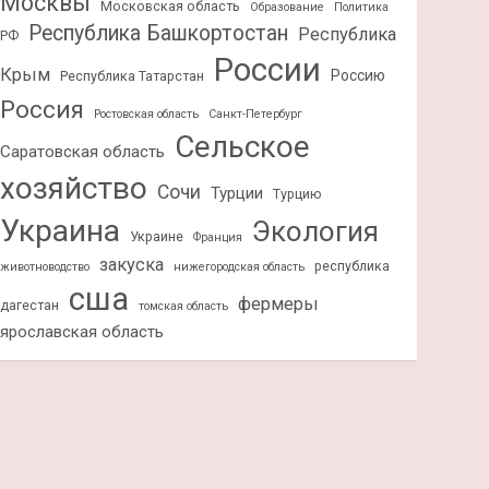
Москвы
Московская область
Образование
Политика
Республика Башкортостан
Республика
РФ
России
Крым
Россию
Республика Татарстан
Россия
Ростовская область
Санкт-Петербург
Сельское
Саратовская область
хозяйство
Сочи
Турции
Турцию
Украина
Экология
Украине
Франция
закуска
республика
животноводство
нижегородская область
сша
фермеры
дагестан
томская область
ярославская область