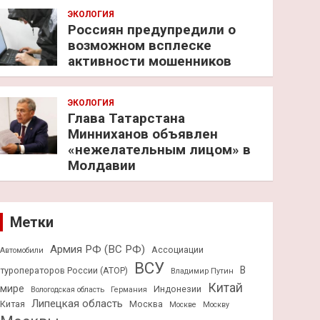
ЭКОЛОГИЯ
Россиян предупредили о
возможном всплеске
активности мошенников
ЭКОЛОГИЯ
Глава Татарстана
Минниханов объявлен
«нежелательным лицом» в
Молдавии
Метки
Армия РФ (ВС РФ)
Ассоциации
Автомобили
ВСУ
В
туроператоров России (АТОР)
Владимир Путин
Китай
мире
Индонезии
Вологодская область
Германия
Липецкая область
Китая
Москва
Москве
Москву