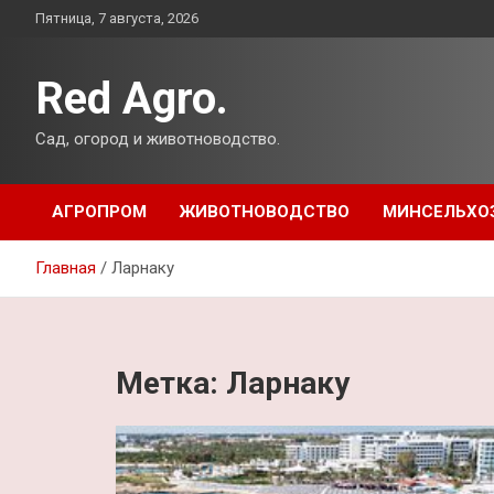
Перейти
Пятница, 7 августа, 2026
к
содержимому
Red Agro.
Сад, огород и животноводство.
АГРОПРОМ
ЖИВОТНОВОДСТВО
МИНСЕЛЬХО
Главная
Ларнаку
Метка:
Ларнаку