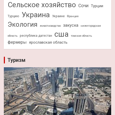
Сельское хозяйство
Сочи
Турции
Украина
Турцию
Украине
Франция
Экология
закуска
животноводство
нижегородская
сша
республика дагестан
область
томская область
фермеры
ярославская область
Туризм