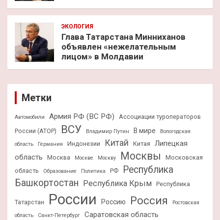
ЭКОЛОГИЯ
Глава Татарстана Минниханов
объявлен «нежелательным
лицом» в Молдавии
Метки
Армия РФ (ВС РФ)
Ассоциации туроператоров
Автомобили
ВСУ
В мире
России (АТОР)
Владимир Путин
Вологодская
Китай
Липецкая
Индонезии
Китая
область
Германия
Москвы
область
Москва
Московская
Москве
Москву
Республика
область
РФ
Образование
Политика
Башкортостан
Республика Крым
Республика
России
Россия
Россию
Татарстан
Ростовская
Саратовская область
область
Санкт-Петербург