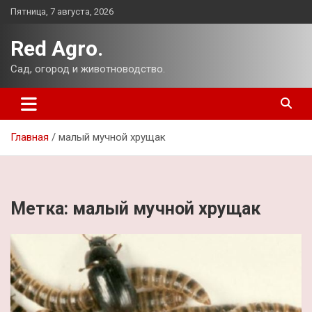
Перейти
Пятница, 7 августа, 2026
к
содержимому
Red Agro.
Сад, огород и животноводство.
Главная
малый мучной хрущак
Метка:
малый мучной хрущак