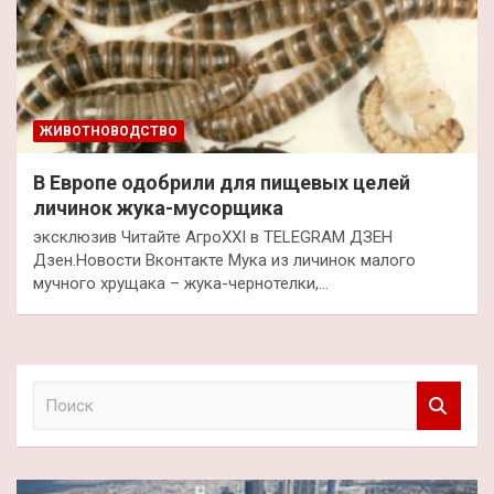
ЖИВОТНОВОДСТВО
В Европе одобрили для пищевых целей
личинок жука-мусорщика
эксклюзив Читайте АгроXXI в TELEGRAM ДЗЕН
Дзен.Новости Вконтакте Мука из личинок малого
мучного хрущака – жука-чернотелки,…
П
о
и
с
к