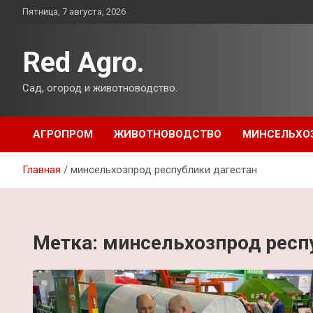
Перейти
Пятница, 7 августа, 2026
к
содержимому
Red Agro.
Сад, огород и животноводство.
АГРОПРОМ
ЖИВОТНОВОДСТВО
МИНСЕЛЬХО
Главная
минсельхозпрод республики дагестан
Метка:
минсельхозпрод респ