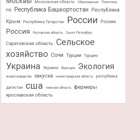
Москвы
Московская область
Образование
Политика
Республика Башкортостан
Республика
РФ
России
Крым
Россию
Республика Татарстан
Россия
Ростовская область
Санкт-Петербург
Сельское
Саратовская область
хозяйство
Сочи
Турции
Турцию
Украина
Экология
Украине
Франция
закуска
республика
животноводство
нижегородская область
сша
фермеры
дагестан
томская область
ярославская область