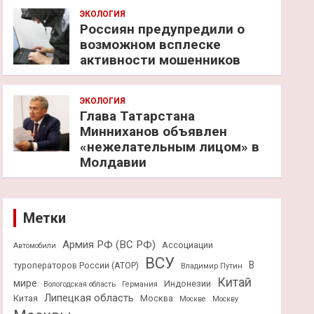
ЭКОЛОГИЯ
Россиян предупредили о
возможном всплеске
активности мошенников
ЭКОЛОГИЯ
Глава Татарстана
Минниханов объявлен
«нежелательным лицом» в
Молдавии
Метки
Армия РФ (ВС РФ)
Ассоциации
Автомобили
ВСУ
В
туроператоров России (АТОР)
Владимир Путин
Китай
мире
Индонезии
Вологодская область
Германия
Липецкая область
Китая
Москва
Москве
Москву