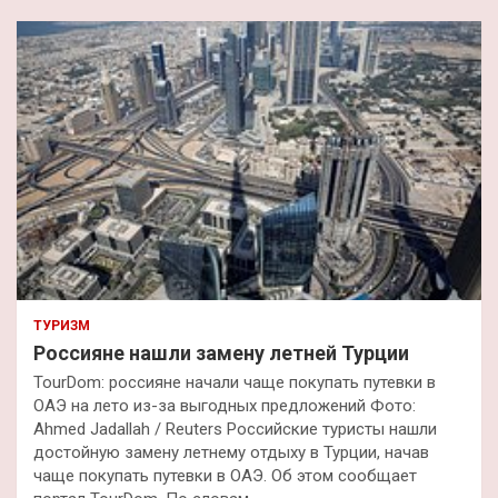
с
к
ТУРИЗМ
Россияне нашли замену летней Турции
TourDom: россияне начали чаще покупать путевки в
ОАЭ на лето из-за выгодных предложений Фото:
Ahmed Jadallah / Reuters Российские туристы нашли
достойную замену летнему отдыху в Турции, начав
чаще покупать путевки в ОАЭ. Об этом сообщает