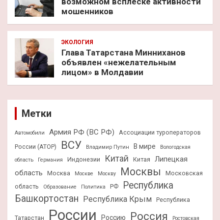
возможном всплеске активности
мошенников
ЭКОЛОГИЯ
Глава Татарстана Минниханов
объявлен «нежелательным
лицом» в Молдавии
Метки
Армия РФ (ВС РФ)
Ассоциации туроператоров
Автомобили
ВСУ
В мире
России (АТОР)
Владимир Путин
Вологодская
Китай
Липецкая
Индонезии
Китая
область
Германия
Москвы
область
Москва
Московская
Москве
Москву
Республика
область
РФ
Образование
Политика
Башкортостан
Республика Крым
Республика
России
Россия
Россию
Татарстан
Ростовская