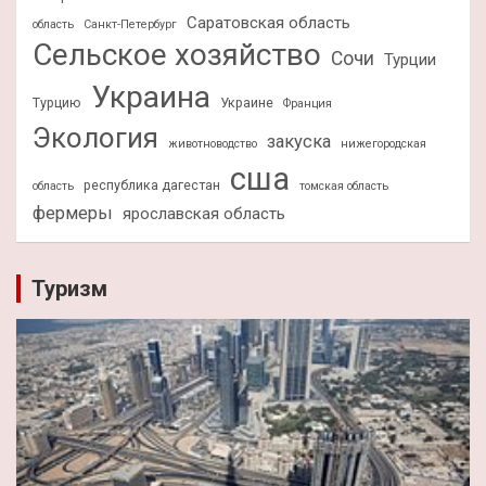
Саратовская область
область
Санкт-Петербург
Сельское хозяйство
Сочи
Турции
Украина
Турцию
Украине
Франция
Экология
закуска
животноводство
нижегородская
сша
республика дагестан
область
томская область
фермеры
ярославская область
Туризм