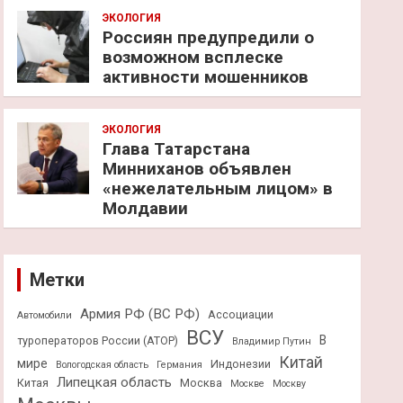
ЭКОЛОГИЯ
Россиян предупредили о
возможном всплеске
активности мошенников
ЭКОЛОГИЯ
Глава Татарстана
Минниханов объявлен
«нежелательным лицом» в
Молдавии
Метки
Армия РФ (ВС РФ)
Ассоциации
Автомобили
ВСУ
В
туроператоров России (АТОР)
Владимир Путин
Китай
мире
Индонезии
Вологодская область
Германия
Липецкая область
Китая
Москва
Москве
Москву