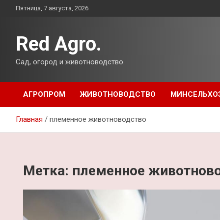
Перейти
Пятница, 7 августа, 2026
к
содержимому
Red Agro.
Сад, огород и животноводство.
АГРОПРОМ
ЖИВОТНОВОДСТВО
МИНСЕЛЬХО
Главная
племенное животноводство
Метка:
племенное животнов