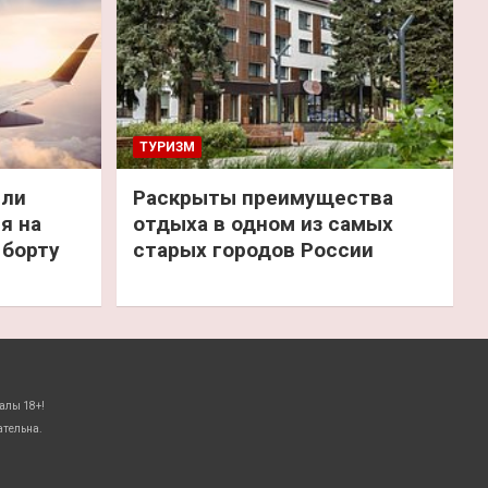
ТУРИЗМ
или
Раскрыты преимущества
я на
отдыха в одном из самых
 борту
старых городов России
алы 18+!
ательна.