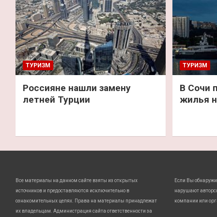
ТУРИЗМ
ТУРИЗМ
Россияне нашли замену
В Сочи 
летней Турции
жилья н
Все материалы на данном сайте взяты из открытых
Если Вы обнаружи
источников и предоставляются исключительно в
нарушают авторс
ознакомительных целях. Права на материалы принадлежат
компании или орг
их владельцам. Администрация сайта ответственности за