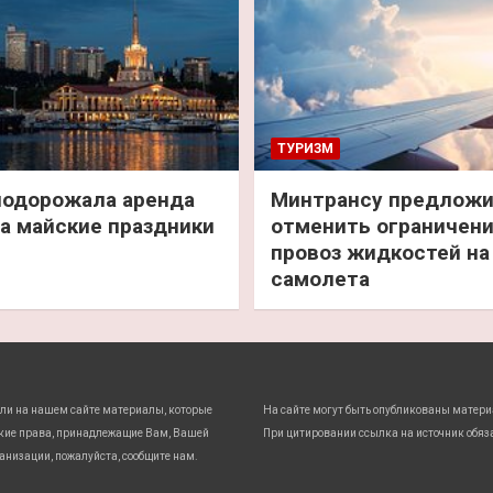
ТУРИЗМ
подорожала аренда
Минтрансу предлож
а майские праздники
отменить ограничени
провоз жидкостей на
самолета
ли на нашем сайте материалы, которые
На сайте могут быть опубликованы матери
кие права, принадлежащие Вам, Вашей
При цитировании ссылка на источник обяз
анизации, пожалуйста, сообщите нам.