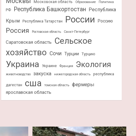
Москвы
Московская область
Образование
Политика
Республика Башкортостан
Республика
РФ
России
Крым
Россию
Республика Татарстан
Россия
Ростовская область
Санкт-Петербург
Сельское
Саратовская область
хозяйство
Сочи
Турции
Турцию
Украина
Экология
Украине
Франция
закуска
республика
животноводство
нижегородская область
сша
фермеры
дагестан
томская область
ярославская область