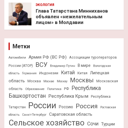
ЭКОЛОГИЯ
Глава Татарстана Минниханов
объявлен «нежелательным
лицом» в Молдавии
Метки
Армия РФ (ВС РФ)
Ассоциации туроператоров
Автомобили
ВСУ
В мире
России (АТОР)
Владимир Путин
Вологодская
Китай
Липецкая
Индонезии
Китая
область
Германия
Москвы
область
Москва
Московская
Москве
Москву
Республика
область
РФ
Образование
Политика
Башкортостан
Республика Крым
Республика
России
Россия
Россию
Татарстан
Ростовская
Саратовская область
область
Санкт-Петербург
Сельское хозяйство
Сочи
Турции