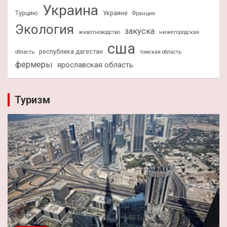
Украина
Турцию
Украине
Франция
Экология
закуска
животноводство
нижегородская
сша
республика дагестан
область
томская область
фермеры
ярославская область
Туризм