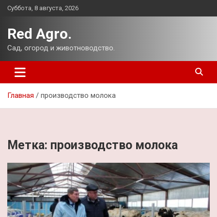
Перейти
Суббота, 8 августа, 2026
к
содержимому
Red Agro.
Сад, огород и животноводство.
Главная
производство молока
Метка:
производство молока