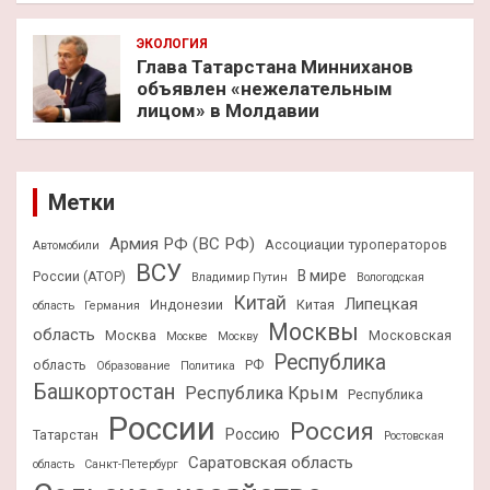
ЭКОЛОГИЯ
Глава Татарстана Минниханов
объявлен «нежелательным
лицом» в Молдавии
Метки
Армия РФ (ВС РФ)
Ассоциации туроператоров
Автомобили
ВСУ
В мире
России (АТОР)
Владимир Путин
Вологодская
Китай
Липецкая
Индонезии
Китая
область
Германия
Москвы
область
Москва
Московская
Москве
Москву
Республика
область
РФ
Образование
Политика
Башкортостан
Республика Крым
Республика
России
Россия
Россию
Татарстан
Ростовская
Саратовская область
область
Санкт-Петербург