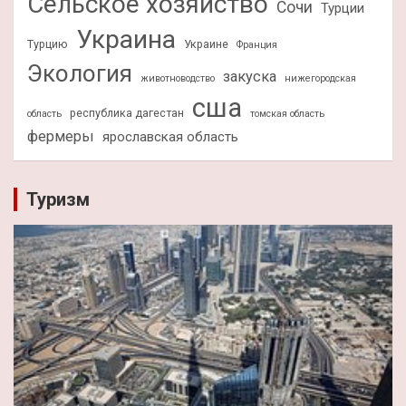
Сельское хозяйство
Сочи
Турции
Украина
Турцию
Украине
Франция
Экология
закуска
животноводство
нижегородская
сша
республика дагестан
область
томская область
фермеры
ярославская область
Туризм