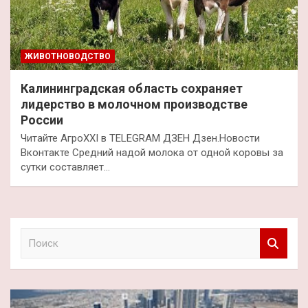
ЖИВОТНОВОДСТВО
Калининградская область сохраняет
лидерство в молочном производстве
России
Читайте АгроXXI в TELEGRAM ДЗЕН Дзен.Новости
Вконтакте Средний надой молока от одной коровы за
сутки составляет…
П
о
и
с
к