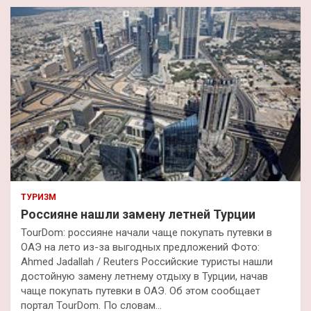
к
ТУРИЗМ
Россияне нашли замену летней Турции
TourDom: россияне начали чаще покупать путевки в
ОАЭ на лето из-за выгодных предложений Фото:
Ahmed Jadallah / Reuters Российские туристы нашли
достойную замену летнему отдыху в Турции, начав
чаще покупать путевки в ОАЭ. Об этом сообщает
портал TourDom. По словам…