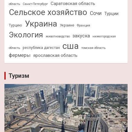
Саратовская область
область
Санкт-Петербург
Сельское хозяйство
Сочи
Турции
Украина
Турцию
Украине
Франция
Экология
закуска
животноводство
нижегородская
сша
республика дагестан
область
томская область
фермеры
ярославская область
Туризм