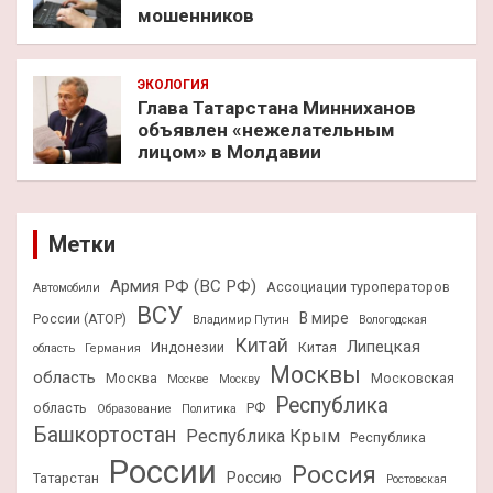
мошенников
ЭКОЛОГИЯ
Глава Татарстана Минниханов
объявлен «нежелательным
лицом» в Молдавии
Метки
Армия РФ (ВС РФ)
Ассоциации туроператоров
Автомобили
ВСУ
В мире
России (АТОР)
Владимир Путин
Вологодская
Китай
Липецкая
Индонезии
Китая
область
Германия
Москвы
область
Москва
Московская
Москве
Москву
Республика
область
РФ
Образование
Политика
Башкортостан
Республика Крым
Республика
России
Россия
Россию
Татарстан
Ростовская