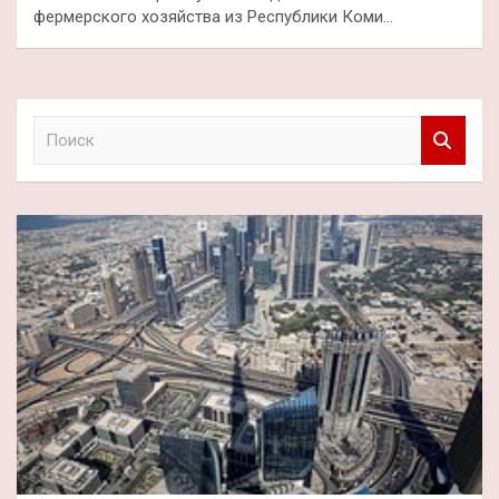
фермерского хозяйства из Республики Коми…
П
о
и
с
к