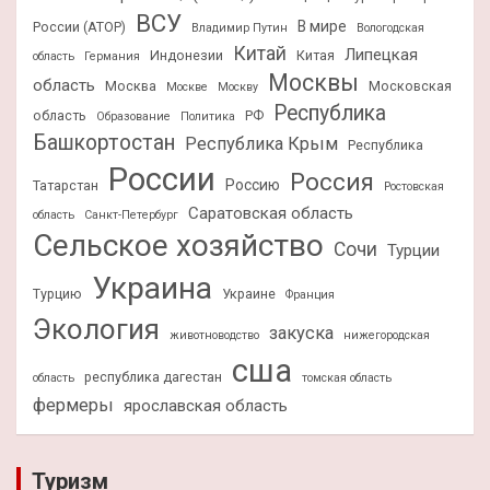
ВСУ
В мире
России (АТОР)
Владимир Путин
Вологодская
Китай
Липецкая
Индонезии
Китая
область
Германия
Москвы
область
Москва
Московская
Москве
Москву
Республика
область
РФ
Образование
Политика
Башкортостан
Республика Крым
Республика
России
Россия
Россию
Татарстан
Ростовская
Саратовская область
область
Санкт-Петербург
Сельское хозяйство
Сочи
Турции
Украина
Турцию
Украине
Франция
Экология
закуска
животноводство
нижегородская
сша
республика дагестан
область
томская область
фермеры
ярославская область
Туризм