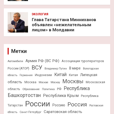
ЭКОЛОГИЯ
Глава Татарстана Минниханов
объявлен «нежелательным
лицом» в Молдавии
Метки
Армия РФ (ВС РФ)
Ассоциации туроператоров
Автомобили
ВСУ
В мире
России (АТОР)
Владимир Путин
Вологодская
Китай
Липецкая
Индонезии
Китая
область
Германия
Москвы
область
Москва
Московская
Москве
Москву
Республика
область
РФ
Образование
Политика
Башкортостан
Республика Крым
Республика
России
Россия
Россию
Татарстан
Ростовская
Саратовская область
область
Санкт-Петербург