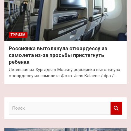
ТУРИЗМ
Россиянка вытолкнула стюардессу из
самолета из-за просьбы пристегнуть
ребенка
Летевшая из Хургады в Москву россиянка вытолкнула
стюардессу из самолета Фото: Jens Kalaene / dpa /…
П
о
и
с
к