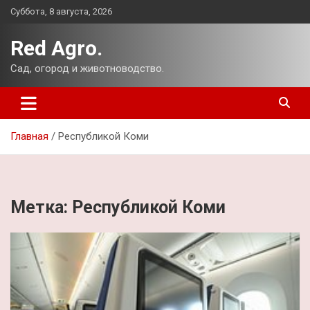
Перейти
Суббота, 8 августа, 2026
к
содержимому
Red Agro.
Сад, огород и животноводство.
Главная
Республикой Коми
Метка:
Республикой Коми