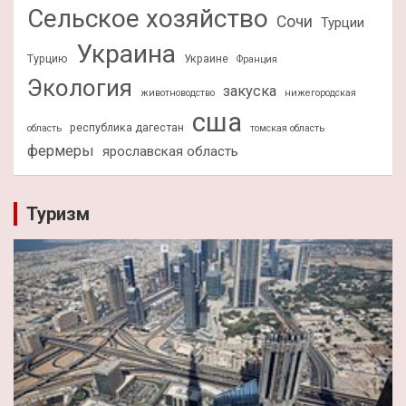
Сельское хозяйство
Сочи
Турции
Украина
Турцию
Украине
Франция
Экология
закуска
животноводство
нижегородская
сша
республика дагестан
область
томская область
фермеры
ярославская область
Туризм