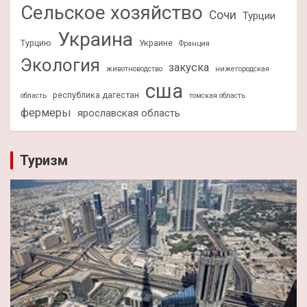
Сельское хозяйство
Сочи
Турции
Украина
Турцию
Украине
Франция
Экология
закуска
животноводство
нижегородская
сша
республика дагестан
область
томская область
фермеры
ярославская область
Туризм