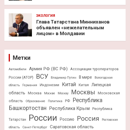
ЭКОЛОГИЯ
Глава Татарстана Минниханов
объявлен «нежелательным
лицом» в Молдавии
Метки
Армия РФ (ВС РФ)
Ассоциации туроператоров
Автомобили
ВСУ
В мире
России (АТОР)
Владимир Путин
Вологодская
Китай
Липецкая
Индонезии
Китая
область
Германия
Москвы
область
Москва
Московская
Москве
Москву
Республика
область
РФ
Образование
Политика
Башкортостан
Республика Крым
Республика
России
Россия
Россию
Татарстан
Ростовская
Саратовская область
область
Санкт-Петербург