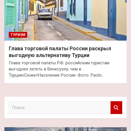
ТУРИЗМ
Глава торговой палаты России раскрыл
выгодную альтернативу Турции
Глава торговой палаты РФ: российским туристам
выгоднее лететь в Венесуэлу, чем в
ТурциюСюжетНаселение России: Фото: Paolo…
П
о
и
с
к