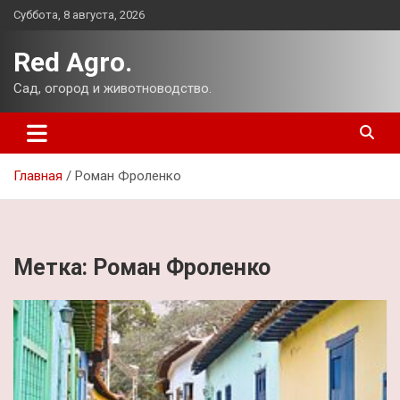
Перейти
Суббота, 8 августа, 2026
к
содержимому
Red Agro.
Сад, огород и животноводство.
Главная
Роман Фроленко
Метка:
Роман Фроленко