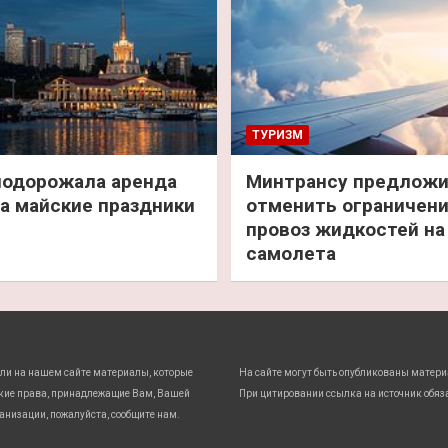
ТУРИЗМ
подорожала аренда
Минтрансу предлож
а майские праздники
отменить ограничени
провоз жидкостей на
самолета
ли на нашем сайте материалы, которые
На сайте могут быть опубликованы матери
кие права, принадлежащие Вам, Вашей
При цитировании ссылка на источник обяз
анизации, пожалуйста, сообщите нам.