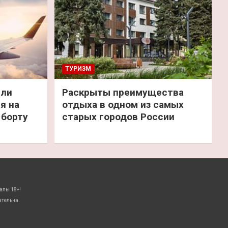
ТУРИЗМ
или
Раскрыты преимущества
я на
отдыха в одном из самых
 борту
старых городов России
алы 18+!
ательна.