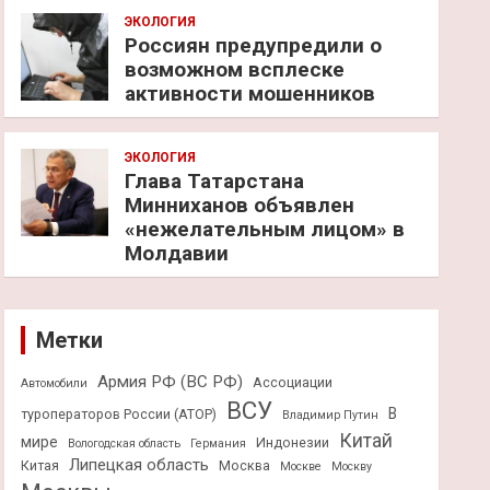
ЭКОЛОГИЯ
Россиян предупредили о
возможном всплеске
активности мошенников
ЭКОЛОГИЯ
Глава Татарстана
Минниханов объявлен
«нежелательным лицом» в
Молдавии
Метки
Армия РФ (ВС РФ)
Ассоциации
Автомобили
ВСУ
В
туроператоров России (АТОР)
Владимир Путин
Китай
мире
Индонезии
Вологодская область
Германия
Липецкая область
Китая
Москва
Москве
Москву