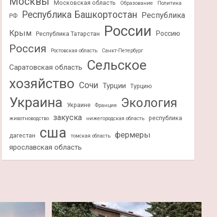
Москвы
Московская область
Образование
Политика
Республика Башкортостан
Республика
РФ
России
Крым
Россию
Республика Татарстан
Россия
Ростовская область
Санкт-Петербург
Сельское
Саратовская область
хозяйство
Сочи
Турции
Турцию
Украина
Экология
Украине
Франция
закуска
республика
животноводство
нижегородская область
сша
фермеры
дагестан
томская область
ярославская область