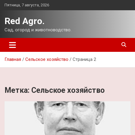
Перейти
Пятница, 7 августа, 2026
к
содержимому
Red Agro.
Сад, огород и животноводство.
Главная
Сельское хозяйство
Страница 2
Метка:
Сельское хозяйство