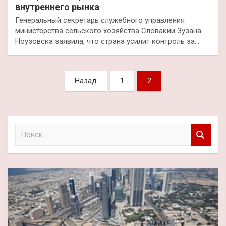
внутреннего рынка
Генеральный секретарь служебного управления
министерства сельского хозяйства Словакии Зузана
Ноузовска заявила, что страна усилит контроль за…
Пагинация
Назад
1
2
записей
П
о
и
с
к