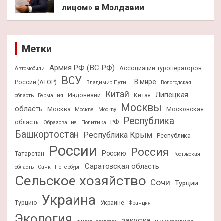
лицом» в Молдавии
Метки
Армия РФ (ВС РФ)
Ассоциации туроператоров
Автомобили
ВСУ
В мире
России (АТОР)
Владимир Путин
Вологодская
Китай
Липецкая
Индонезии
Китая
область
Германия
Москвы
область
Москва
Московская
Москве
Москву
Республика
область
РФ
Образование
Политика
Башкортостан
Республика Крым
Республика
России
Россия
Россию
Татарстан
Ростовская
Саратовская область
область
Санкт-Петербург
Сельское хозяйство
Сочи
Турции
Украина
Турцию
Украине
Франция
Экология
закуска