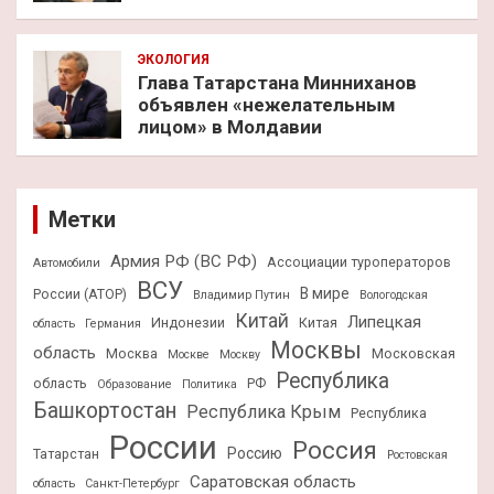
ЭКОЛОГИЯ
Глава Татарстана Минниханов
объявлен «нежелательным
лицом» в Молдавии
Метки
Армия РФ (ВС РФ)
Ассоциации туроператоров
Автомобили
ВСУ
В мире
России (АТОР)
Владимир Путин
Вологодская
Китай
Липецкая
Индонезии
Китая
область
Германия
Москвы
область
Москва
Московская
Москве
Москву
Республика
область
РФ
Образование
Политика
Башкортостан
Республика Крым
Республика
России
Россия
Россию
Татарстан
Ростовская
Саратовская область
область
Санкт-Петербург