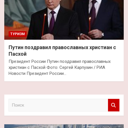
ТУРИЗМ
Путин поздравил православных христиан с
Пасхой
Президент России Путин поздравил православных
христиан с Пасхой Фото: Сергей Карпухин / РИА
Новости Президент России…
П
о
и
с
к