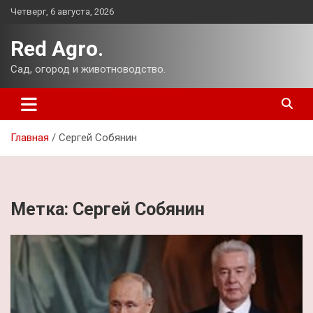
Перейти
Четверг, 6 августа, 2026
к
содержимому
Red Agro.
Сад, огород и животноводство.
Главная
Сергей Собянин
Метка:
Сергей Собянин