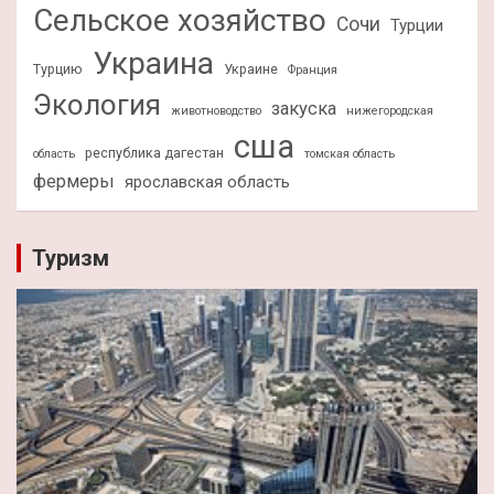
Сельское хозяйство
Сочи
Турции
Украина
Турцию
Украине
Франция
Экология
закуска
животноводство
нижегородская
сша
республика дагестан
область
томская область
фермеры
ярославская область
Туризм