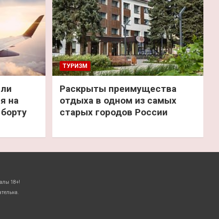
ТУРИЗМ
или
Раскрыты преимущества
я на
отдыха в одном из самых
 борту
старых городов России
алы 18+!
ательна.