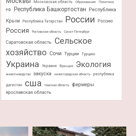
Москвы
Московская область
Образование
Политика
Республика Башкортостан
Республика
РФ
России
Крым
Россию
Республика Татарстан
Россия
Ростовская область
Санкт-Петербург
Сельское
Саратовская область
хозяйство
Сочи
Турции
Турцию
Украина
Экология
Украине
Франция
закуска
республика
животноводство
нижегородская область
сша
фермеры
дагестан
томская область
ярославская область