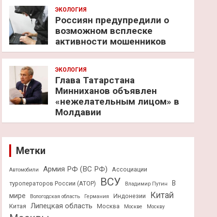
ЭКОЛОГИЯ
Россиян предупредили о
возможном всплеске
активности мошенников
ЭКОЛОГИЯ
Глава Татарстана
Минниханов объявлен
«нежелательным лицом» в
Молдавии
Метки
Армия РФ (ВС РФ)
Ассоциации
Автомобили
ВСУ
В
туроператоров России (АТОР)
Владимир Путин
Китай
мире
Индонезии
Вологодская область
Германия
Липецкая область
Китая
Москва
Москве
Москву