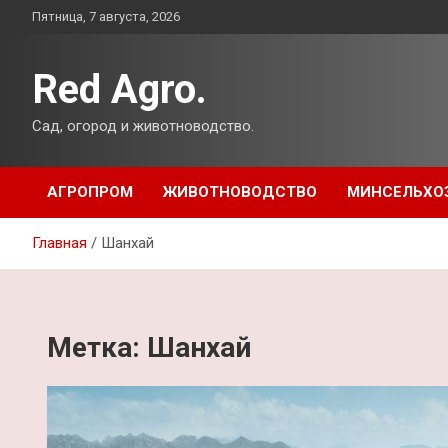
Перейти
Пятница, 7 августа, 2026
к
содержимому
Red Agro.
Сад, огород и животноводство.
АГРОПРОМ
ЖИВОТНОВОДСТВО
МИНСЕЛЬХО
Главная
Шанхай
Метка:
Шанхай