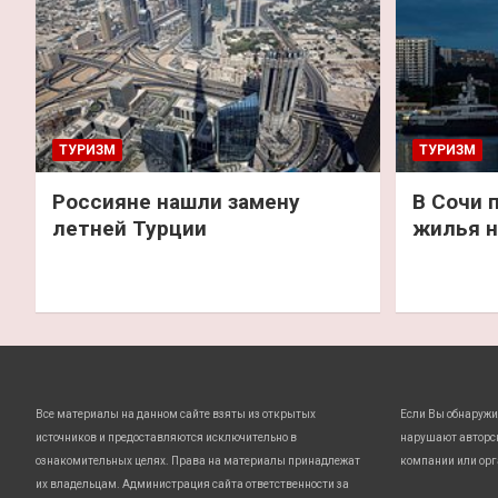
ТУРИЗМ
ТУРИЗМ
Россияне нашли замену
В Сочи 
летней Турции
жилья н
Все материалы на данном сайте взяты из открытых
Если Вы обнаружи
источников и предоставляются исключительно в
нарушают авторс
ознакомительных целях. Права на материалы принадлежат
компании или орг
их владельцам. Администрация сайта ответственности за