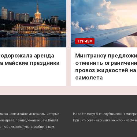
ТУРИЗМ
подорожала аренда
Минтрансу предлож
а майские праздники
отменить ограничени
провоз жидкостей на
самолета
ли на нашем сайте материалы, которые
На сайте могут быть опубликованы матери
кие права, принадлежащие Вам, Вашей
При цитировании ссылка на источник обяз
анизации, пожалуйста, сообщите нам.