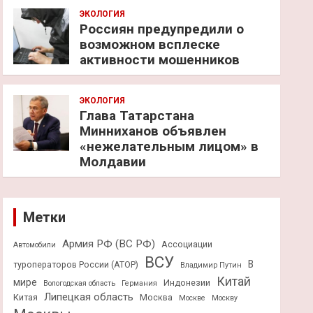
ЭКОЛОГИЯ
Россиян предупредили о
возможном всплеске
активности мошенников
ЭКОЛОГИЯ
Глава Татарстана
Минниханов объявлен
«нежелательным лицом» в
Молдавии
Метки
Армия РФ (ВС РФ)
Ассоциации
Автомобили
ВСУ
В
туроператоров России (АТОР)
Владимир Путин
Китай
мире
Индонезии
Вологодская область
Германия
Липецкая область
Китая
Москва
Москве
Москву