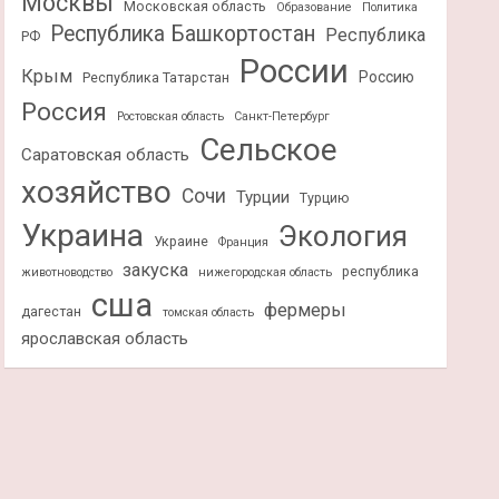
Москвы
Московская область
Образование
Политика
Республика Башкортостан
Республика
РФ
России
Крым
Россию
Республика Татарстан
Россия
Ростовская область
Санкт-Петербург
Сельское
Саратовская область
хозяйство
Сочи
Турции
Турцию
Украина
Экология
Украине
Франция
закуска
республика
животноводство
нижегородская область
сша
фермеры
дагестан
томская область
ярославская область