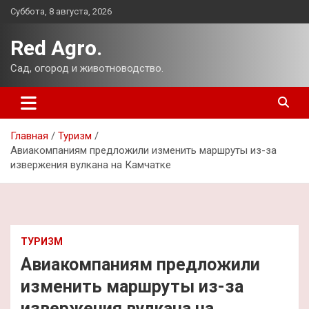
Перейти
Суббота, 8 августа, 2026
к
содержимому
Red Agro.
Сад, огород и животноводство.
Главная
Туризм
Авиакомпаниям предложили изменить маршруты из-за
извержения вулкана на Камчатке
ТУРИЗМ
Авиакомпаниям предложили
изменить маршруты из-за
извержения вулкана на