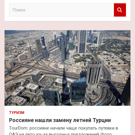
П
о
и
с
к
ТУРИЗМ
Россияне нашли замену летней Турции
TourDom: россияне начали чаще покупать путевки в
ОАЭ на лето из-за выгодных предложений Фото: