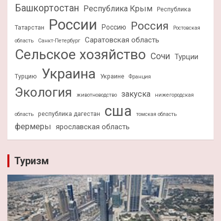
Башкортостан
Республика Крым
Республика
России
Россия
Россию
Татарстан
Ростовская
Саратовская область
область
Санкт-Петербург
Сельское хозяйство
Сочи
Турции
Украина
Турцию
Украине
Франция
Экология
закуска
животноводство
нижегородская
сша
республика дагестан
область
томская область
фермеры
ярославская область
Туризм