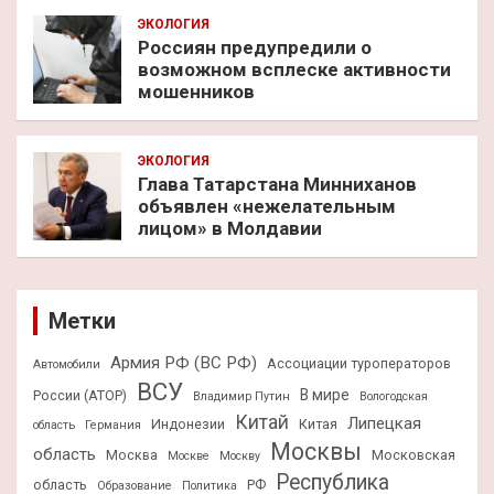
ЭКОЛОГИЯ
Россиян предупредили о
возможном всплеске активности
мошенников
ЭКОЛОГИЯ
Глава Татарстана Минниханов
объявлен «нежелательным
лицом» в Молдавии
Метки
Армия РФ (ВС РФ)
Ассоциации туроператоров
Автомобили
ВСУ
В мире
России (АТОР)
Владимир Путин
Вологодская
Китай
Липецкая
Индонезии
Китая
область
Германия
Москвы
область
Москва
Московская
Москве
Москву
Республика
область
РФ
Образование
Политика