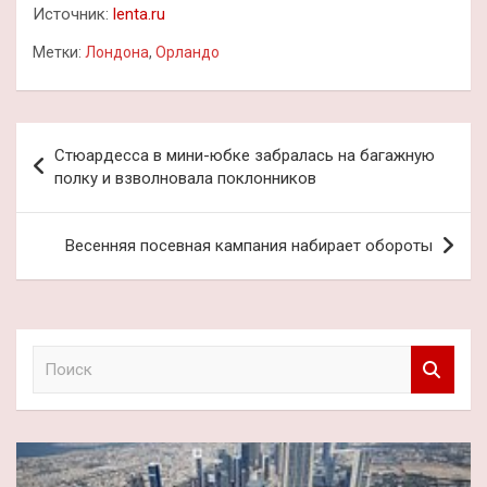
Источник:
lenta.ru
Метки:
Лондона
,
Орландо
Навигация
Стюардесса в мини-юбке забралась на багажную
по
полку и взволновала поклонников
записям
Весенняя посевная кампания набирает обороты
П
о
и
с
к