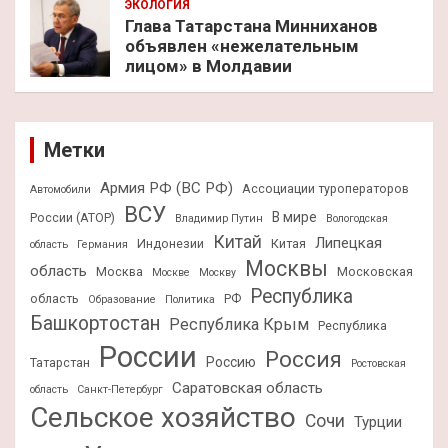
ЭКОЛОГИЯ
Глава Татарстана Минниханов
объявлен «нежелательным
лицом» в Молдавии
Метки
Армия РФ (ВС РФ)
Ассоциации туроператоров
Автомобили
ВСУ
В мире
России (АТОР)
Владимир Путин
Вологодская
Китай
Липецкая
Индонезии
Китая
область
Германия
Москвы
область
Москва
Московская
Москве
Москву
Республика
область
РФ
Образование
Политика
Башкортостан
Республика Крым
Республика
России
Россия
Россию
Татарстан
Ростовская
Саратовская область
область
Санкт-Петербург
Сельское хозяйство
Сочи
Турции