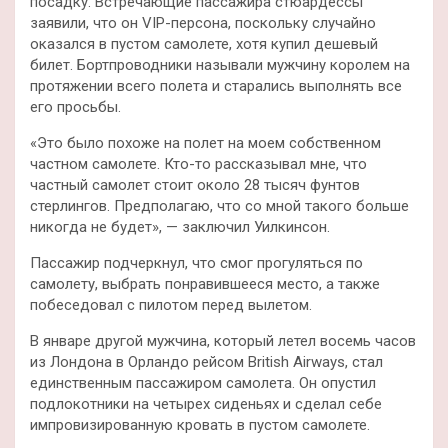
посадку. Встречающие пассажира стюардессы
заявили, что он VIP-персона, поскольку случайно
оказался в пустом самолете, хотя купил дешевый
билет. Бортпроводники называли мужчину королем на
протяжении всего полета и старались выполнять все
его просьбы.
«Это было похоже на полет на моем собственном
частном самолете. Кто-то рассказывал мне, что
частный самолет стоит около 28 тысяч фунтов
стерлингов. Предполагаю, что со мной такого больше
никогда не будет», — заключил Уилкинсон.
Пассажир подчеркнул, что смог прогуляться по
самолету, выбрать понравившееся место, а также
побеседовал с пилотом перед вылетом.
В январе другой мужчина, который летел восемь часов
из Лондона в Орландо рейсом British Airways, стал
единственным пассажиром самолета. Он опустил
подлокотники на четырех сиденьях и сделал себе
импровизированную кровать в пустом самолете.