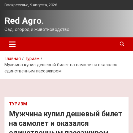
Перейти
Воскресенье, 9 августа, 2026
к
содержимому
Red Agro.
Сад, огород и животноводство.
Главная
Туризм
Мужчина купил дешевый билет на самолет и оказался
единственным пассажиром
ТУРИЗМ
Мужчина купил дешевый билет
на самолет и оказался
единственным пассажиром