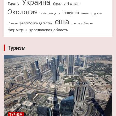
Украина
Турцию
Украине
Франция
Экология
закуска
животноводство
нижегородская
сша
республика дагестан
область
томская область
фермеры
ярославская область
Туризм
ТУРИЗМ