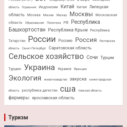
Китай
Липецкая
Индонезии
Китая
область
Германия
Москвы
область
Москва
Московская
Москве
Москву
Республика
область
РФ
Образование
Политика
Башкортостан
Республика Крым
Республика
России
Россия
Россию
Татарстан
Ростовская
Саратовская область
область
Санкт-Петербург
Сельское хозяйство
Сочи
Турции
Украина
Турцию
Украине
Франция
Экология
закуска
животноводство
нижегородская
сша
республика дагестан
область
томская область
фермеры
ярославская область
Туризм