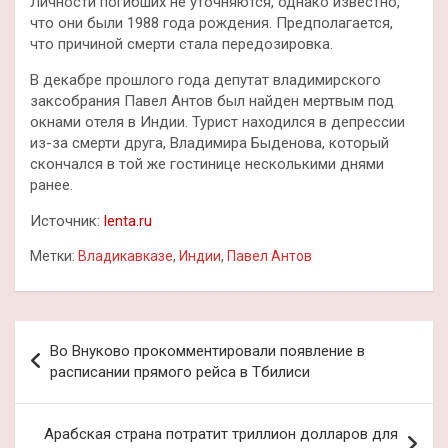
Личности погибших не уточняются, однако известно,
что они были 1988 года рождения. Предполагается,
что причиной смерти стала передозировка.
В декабре прошлого года депутат владимирского
заксобрания Павел Антов был найден мертвым под
окнами отеля в Индии. Турист находился в депрессии
из-за смерти друга, Владимира Быденова, который
скончался в той же гостинице несколькими днями
ранее.
Источник:
lenta.ru
Метки:
Владикавказе
,
Индии
,
Павел Антов
Навигация
Во Внуково прокомментировали появление в
по
расписании прямого рейса в Тбилиси
записям
Арабская страна потратит триллион долларов для