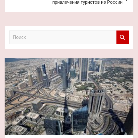
привлечения туристов из России
П
о
и
с
к