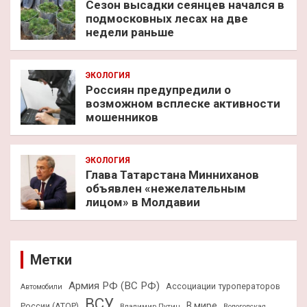
Сезон высадки сеянцев начался в
подмосковных лесах на две
недели раньше
ЭКОЛОГИЯ
Россиян предупредили о
возможном всплеске активности
мошенников
ЭКОЛОГИЯ
Глава Татарстана Минниханов
объявлен «нежелательным
лицом» в Молдавии
Метки
Армия РФ (ВС РФ)
Ассоциации туроператоров
Автомобили
ВСУ
В мире
России (АТОР)
Владимир Путин
Вологодская