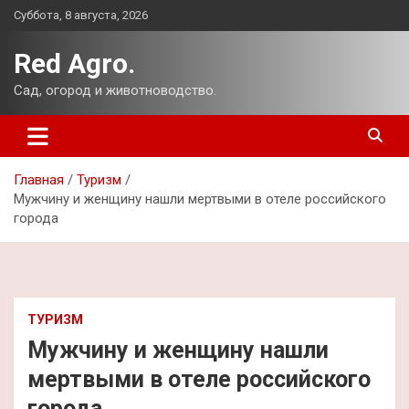
Перейти
Суббота, 8 августа, 2026
к
содержимому
Red Agro.
Сад, огород и животноводство.
Главная
Туризм
Мужчину и женщину нашли мертвыми в отеле российского
города
ТУРИЗМ
Мужчину и женщину нашли
мертвыми в отеле российского
города