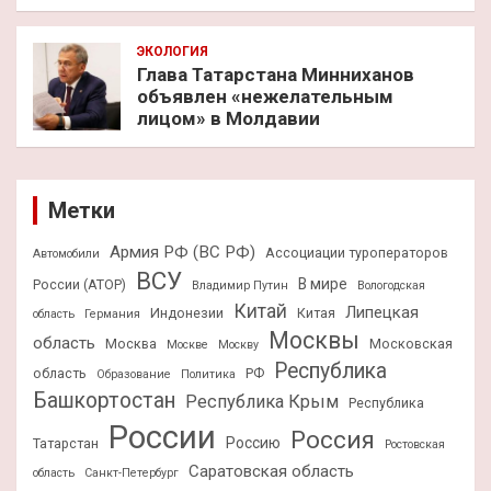
ЭКОЛОГИЯ
Глава Татарстана Минниханов
объявлен «нежелательным
лицом» в Молдавии
Метки
Армия РФ (ВС РФ)
Ассоциации туроператоров
Автомобили
ВСУ
В мире
России (АТОР)
Владимир Путин
Вологодская
Китай
Липецкая
Индонезии
Китая
область
Германия
Москвы
область
Москва
Московская
Москве
Москву
Республика
область
РФ
Образование
Политика
Башкортостан
Республика Крым
Республика
России
Россия
Россию
Татарстан
Ростовская
Саратовская область
область
Санкт-Петербург