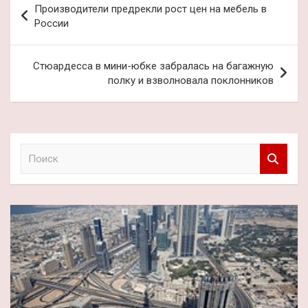
Производители предрекли рост цен на мебель в
по
России
записям
Стюардесса в мини-юбке забралась на багажную
полку и взволновала поклонников
П
о
и
с
к