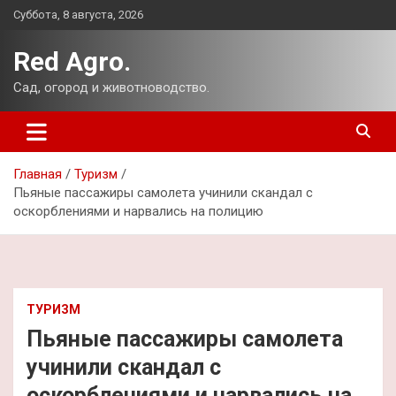
Перейти
Суббота, 8 августа, 2026
к
содержимому
Red Agro.
Сад, огород и животноводство.
Главная
Туризм
Пьяные пассажиры самолета учинили скандал с
оскорблениями и нарвались на полицию
ТУРИЗМ
Пьяные пассажиры самолета
учинили скандал с
оскорблениями и нарвались на