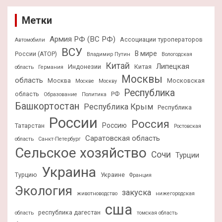
Метки
Армия РФ (ВС РФ)
Ассоциации туроператоров
Автомобили
ВСУ
В мире
России (АТОР)
Владимир Путин
Вологодская
Китай
Липецкая
Индонезии
Китая
область
Германия
Москвы
область
Москва
Московская
Москве
Москву
Республика
область
РФ
Образование
Политика
Башкортостан
Республика Крым
Республика
России
Россия
Россию
Татарстан
Ростовская
Саратовская область
область
Санкт-Петербург
Сельское хозяйство
Сочи
Турции
Украина
Турцию
Украине
Франция
Экология
закуска
животноводство
нижегородская
сша
республика дагестан
область
томская область