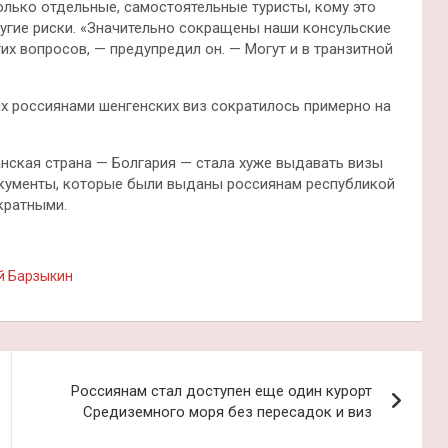
только отдельные, самостоятельные туристы, кому это
угие риски. «Значительно сокращены наши консульские
их вопросов, — предупредил он. — Могут и в транзитной
х россиянами шенгенских виз сократилось примерно на
анская страна — Болгария — стала хуже выдавать визы
окументы, которые были выданы россиянам республикой
кратными.
й Барзыкин
Россиянам стал доступен еще один курорт
Средиземного моря без пересадок и виз