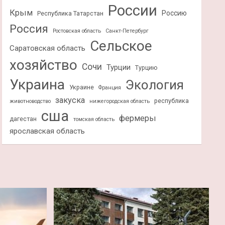
России
Крым
Россию
Республика Татарстан
Россия
Ростовская область
Санкт-Петербург
Сельское
Саратовская область
хозяйство
Сочи
Турции
Турцию
Украина
Экология
Украине
Франция
закуска
республика
животноводство
нижегородская область
сша
фермеры
дагестан
томская область
ярославская область