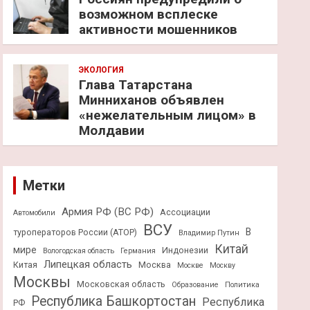
возможном всплеске
активности мошенников
ЭКОЛОГИЯ
Глава Татарстана
Минниханов объявлен
«нежелательным лицом» в
Молдавии
Метки
Армия РФ (ВС РФ)
Ассоциации
Автомобили
ВСУ
В
туроператоров России (АТОР)
Владимир Путин
Китай
мире
Индонезии
Вологодская область
Германия
Липецкая область
Китая
Москва
Москве
Москву
Москвы
Московская область
Образование
Политика
Республика Башкортостан
Республика
РФ