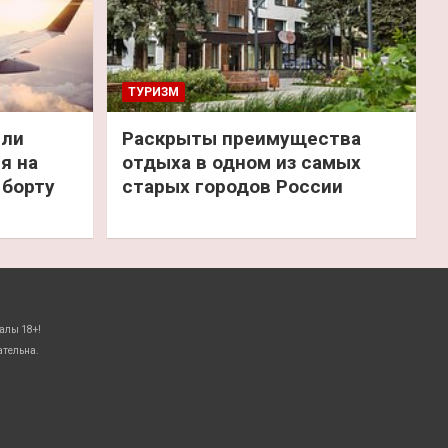
ТУРИЗМ
или
Раскрыты преимущества
я на
отдыха в одном из самых
 борту
старых городов России
алы 18+!
ательна.