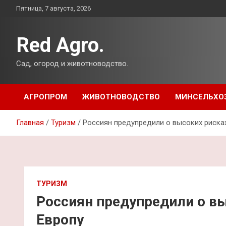
Перейти
Пятница, 7 августа, 2026
к
содержимому
Red Agro.
Сад, огород и животноводство.
АГРОПРОМ
ЖИВОТНОВОДСТВО
МИНСЕЛЬХО
Главная
Туризм
Россиян предупредили о высоких риска
ТУРИЗМ
Россиян предупредили о вы
Европу