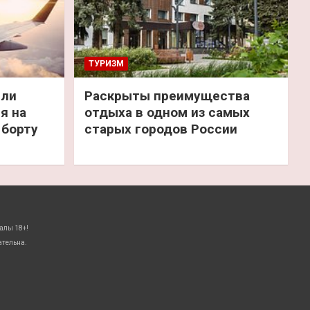
ТУРИЗМ
или
Раскрыты преимущества
я на
отдыха в одном из самых
 борту
старых городов России
алы 18+!
ательна.