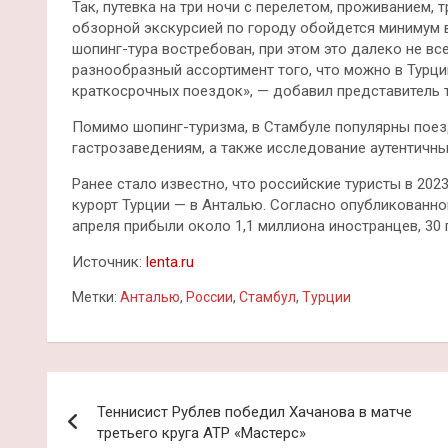
Так, путевка на три ночи с перелетом, проживанием,
обзорной экскурсией по городу обойдется минимум в 
шопинг-тура востребован, при этом это далеко не в
разнообразный ассортимент того, что можно в Турц
краткосрочных поездок», — добавил представитель 
Помимо шопинг-туризма, в Стамбуле популярны пое
гастрозаведениям, а также исследование аутентичны
Ранее стало известно, что российские туристы в 202
курорт Турции — в Анталью. Согласно опубликованной
апреля прибыли около 1,1 миллиона иностранцев, 30
Источник:
lenta.ru
Метки:
Анталью
,
России
,
Стамбул
,
Турции
Навигация
Теннисист Рублев победил Хачанова в матче
по
третьего круга АТР «Мастерс»