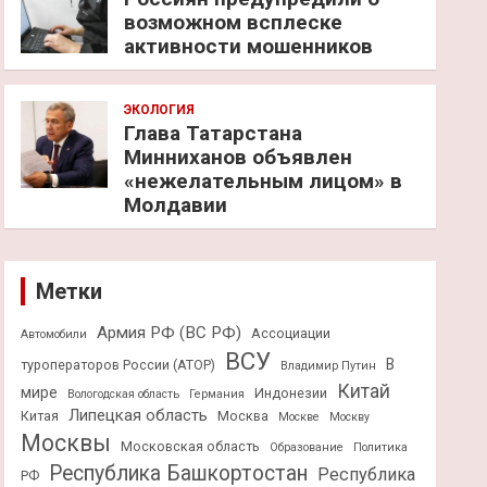
возможном всплеске
активности мошенников
ЭКОЛОГИЯ
Глава Татарстана
Минниханов объявлен
«нежелательным лицом» в
Молдавии
Метки
Армия РФ (ВС РФ)
Ассоциации
Автомобили
ВСУ
В
туроператоров России (АТОР)
Владимир Путин
Китай
мире
Индонезии
Вологодская область
Германия
Липецкая область
Китая
Москва
Москве
Москву
Москвы
Московская область
Образование
Политика
Республика Башкортостан
Республика
РФ