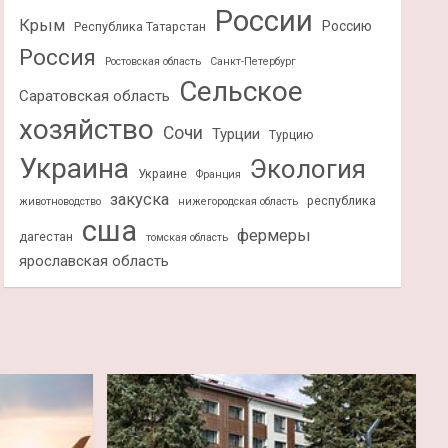
России
Крым
Россию
Республика Татарстан
Россия
Ростовская область
Санкт-Петербург
Сельское
Саратовская область
хозяйство
Сочи
Турции
Турцию
Украина
Экология
Украине
Франция
закуска
республика
животноводство
нижегородская область
сша
фермеры
дагестан
томская область
ярославская область