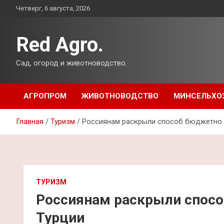
Перейти
Четверг, 6 августа, 2026
к
содержимому
Red Agro.
Сад, огород и животноводство.
АГРОПРОМ
ЖИВОТНОВОДСТВО
МИНСЕЛЬХО
Главная
Туризм
Россиянам раскрыли способ бюджетно 
ТУРИЗМ
Россиянам раскрыли спосо
Турции