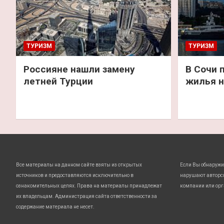
ТУРИЗМ
ТУРИЗМ
Россияне нашли замену
В Сочи 
летней Турции
жилья н
Все материалы на данном сайте взяты из открытых
Если Вы обнаружи
источников и предоставляются исключительно в
нарушают авторс
ознакомительных целях. Права на материалы принадлежат
компании или орг
их владельцам. Администрация сайта ответственности за
содержание материала не несет.