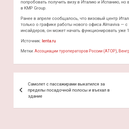
попробовать получить визу в Италию и Испанию, но 
в KMP Group.
Ранее в апреле сообщалось, что визовый центр Итал
только о графике работы нового офиса Almaviva — с 
инсайдеров, он может начать функционировать уже 1
Источник:
lenta.ru
Метки:
Ассоциации туроператоров России (АТОР)
,
Венг
Навигация
Самолет с пассажирами выкатился за
по
пределы посадочной полосы и въехал в
здание
записям