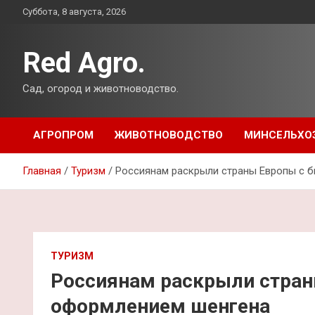
Перейти
Суббота, 8 августа, 2026
к
содержимому
Red Agro.
Сад, огород и животноводство.
АГРОПРОМ
ЖИВОТНОВОДСТВО
МИНСЕЛЬХО
Главная
Туризм
Россиянам раскрыли страны Европы с 
ТУРИЗМ
Россиянам раскрыли стра
оформлением шенгена