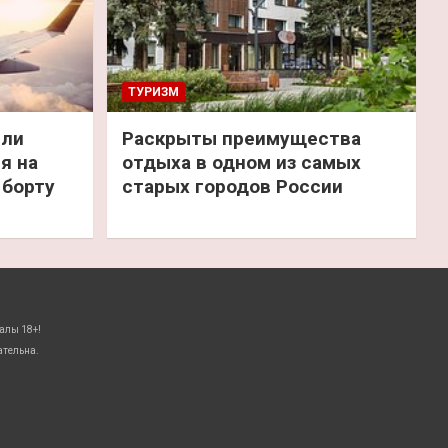
ТУРИЗМ
или
Раскрыты преимущества
я на
отдыха в одном из самых
 борту
старых городов России
алы 18+!
ательна.