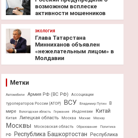
возможном всплеске
активности мошенников
ЭКОЛОГИЯ
Глава Татарстана
Минниханов объявлен
«нежелательным лицом» в
Молдавии
Метки
Армия РФ (ВС РФ)
Ассоциации
Автомобили
ВСУ
В
туроператоров России (АТОР)
Владимир Путин
Китай
мире
Индонезии
Вологодская область
Германия
Липецкая область
Китая
Москва
Москве
Москву
Москвы
Московская область
Образование
Политика
Республика Башкортостан
Республика
РФ