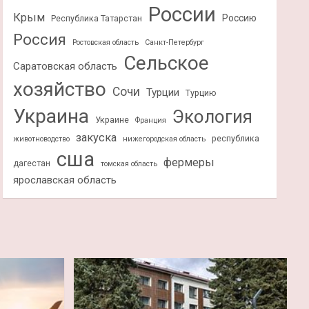
России
Крым
Россию
Республика Татарстан
Россия
Ростовская область
Санкт-Петербург
Сельское
Саратовская область
хозяйство
Сочи
Турции
Турцию
Украина
Экология
Украине
Франция
закуска
республика
животноводство
нижегородская область
сша
фермеры
дагестан
томская область
ярославская область