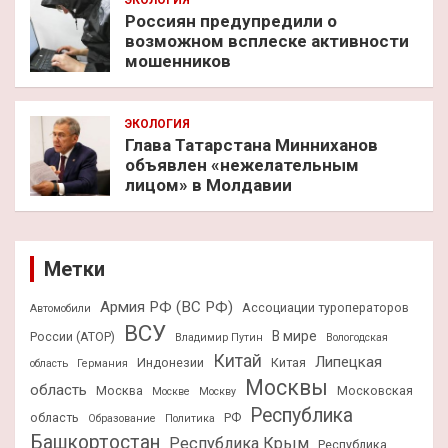
Россиян предупредили о
возможном всплеске активности
мошенников
ЭКОЛОГИЯ
Глава Татарстана Минниханов
объявлен «нежелательным
лицом» в Молдавии
Метки
Армия РФ (ВС РФ)
Ассоциации туроператоров
Автомобили
ВСУ
В мире
России (АТОР)
Владимир Путин
Вологодская
Китай
Липецкая
Индонезии
Китая
область
Германия
Москвы
область
Москва
Московская
Москве
Москву
Республика
область
РФ
Образование
Политика
Башкортостан
Республика Крым
Республика