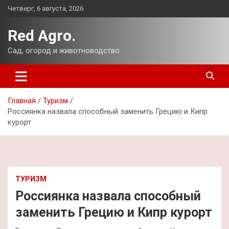
Перейти
Четверг, 6 августа, 2026
к
содержимому
Red Agro.
Сад, огород и животноводство.
Главная
Туризм
Россиянка назвала способный заменить Грецию и Кипр
курорт
ТУРИЗМ
Россиянка назвала способный
заменить Грецию и Кипр курорт