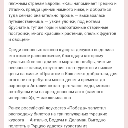
пляжным странам Европы. «Каш напоминает Грецию и
Италию, правда ценник намного ниже, и добраться
туда сейчас значительно проще, — высказалась
путешественница. — узкие улочки, под ногами
брусчатка, тут же горы и малоэтажные старинные
постройки, много красивых растений, спелых фруктов
и овощей».
Среди основных плюсов курорта девушка выделила
его южное расположение, благодаря которому
купальный сезон длится с марта по ноябрь, чистые
песчаные пляжи, отсутствие толп туристов и низкие
цены на жилье. «При этом в Каш легко добраться, для
этого не потребуется много денег и времени: до
аэропорта Анталии около трех часов езды, можно
автобусом или на арендованном авто (намного
интересней)», — заключила она.
Ранее российский лоукостер «Победа» запустил
распродажу билетов на три популярных турецких
курорта — Анталью, Бодрум и Даламан. Выгодно
полететь в Турцию удастся туристам из