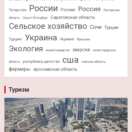
России
Россия
Россию
Татарстан
Ростовская
Саратовская область
область
Санкт-Петербург
Сельское хозяйство
Сочи
Турции
Украина
Турцию
Украине
Франция
Экология
закуска
животноводство
нижегородская
сша
республика дагестан
область
томская область
фермеры
ярославская область
Туризм