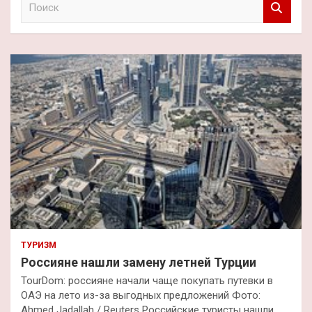
о
и
с
к
ТУРИЗМ
Россияне нашли замену летней Турции
TourDom: россияне начали чаще покупать путевки в
ОАЭ на лето из-за выгодных предложений Фото:
Ahmed Jadallah / Reuters Российские туристы нашли