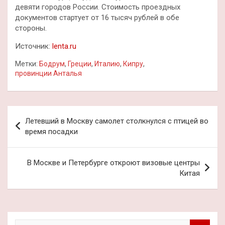
девяти городов России. Стоимость проездных
документов стартует от 16 тысяч рублей в обе
стороны.
Источник:
lenta.ru
Метки:
Бодрум
,
Греции
,
Италию
,
Кипру
,
провинции Анталья
Навигация
Летевший в Москву самолет столкнулся с птицей во
по
время посадки
записям
В Москве и Петербурге откроют визовые центры
Китая
П